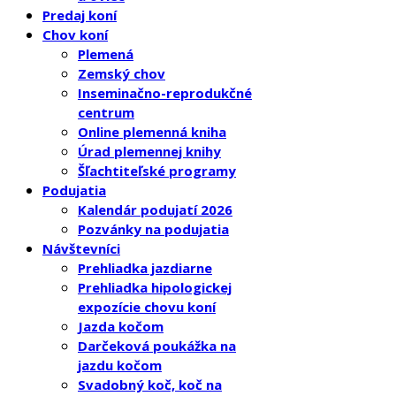
Predaj koní
Chov koní
Plemená
Zemský chov
Inseminačno-reprodukčné
centrum
Online plemenná kniha
Úrad plemennej knihy
Šľachtiteľské programy
Podujatia
Kalendár podujatí 2026
Pozvánky na podujatia
Návštevníci
Prehliadka jazdiarne
Prehliadka hipologickej
expozície chovu koní
Jazda kočom
Darčeková poukážka na
jazdu kočom
Svadobný koč, koč na