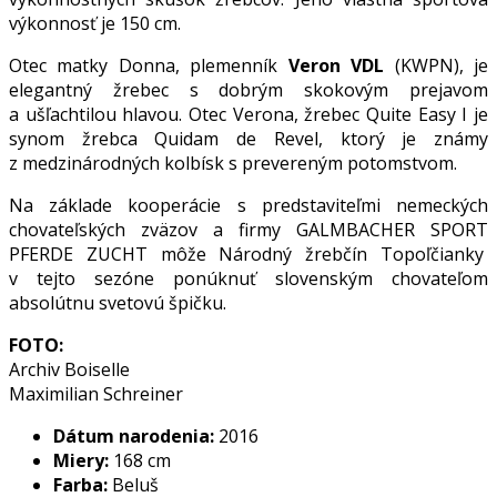
výkonnosť je 150 cm.
Otec matky Donna, plemenník
Veron VDL
(KWPN), je
elegantný žrebec s dobrým skokovým prejavom
a ušľachtilou hlavou. Otec Verona, žrebec Quite Easy I je
synom žrebca Quidam de Revel, ktorý je známy
z medzinárodných kolbísk s prevereným potomstvom.
Na základe kooperácie s predstaviteľmi nemeckých
chovateľských zväzov a firmy GALMBACHER SPORT
PFERDE ZUCHT môže Národný žrebčín Topoľčianky
v tejto sezóne ponúknuť slovenským chovateľom
absolútnu svetovú špičku.
FOTO:
Archiv Boiselle
Maximilian Schreiner
Dátum narodenia:
2016
Miery:
168 cm
Farba:
Beluš