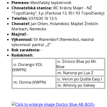
Plemeno:
Westfalský teplokrvník
Chovateľská stanica:
IRC Krásny Majer - NŽ
"
Topoľčianky", š.p. (Parková 13, 951 93 Topoľčianky)
Telefón:
037/630 16 13-5
Chovateľ:
Jan Otten, Holandsko; Majiteľ: Žrebčín
Marbach, Nemecko
Majiteľ:
-
Výkonnosť:
SV Warendorf (Nemecko), vlastná
výkonnosť: parkúr „Z“
Rok zaradenia:
-
Rodokmeň:
o.: Zirocco Blue po Mr.
o.: Durango VDL
Blue
(KWPN)
m.: Narona po Lux Z
o.: Veron po Quitte Easy I
m.: Donna (KWPN)
m.: Whinny po Sidney