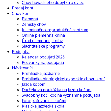
Chov hovädzieho dobytka a oviec
Predaj koní
Chov koní
Plemená
Zemský chov
Inseminačno-reprodukčné centrum
Online plemenná kniha
Úrad plemennej knihy
Šľachtiteľské programy
Podujatia
Kalendár podujatí 2026
Pozvánky na podujatia
Návštevníci
Prehliadka jazdiarne
Prehliadka hipologickej expozície chovu koní
Jazda kočom
Darčeková poukážka na jazdu kočom
Svadobný koč, koč na významné podujatia
Fotografovanie s koňmi
Klasická jazdecká škola