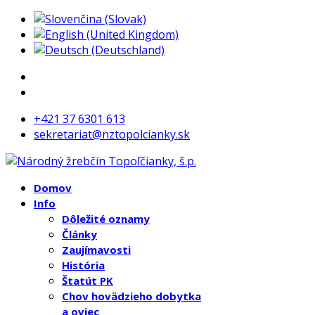
+421 37 6301 613
sekretariat@nztopolcianky.sk
Domov
Info
Dôležité oznamy
Články
Zaujímavosti
História
Štatút PK
Chov hovädzieho dobytka
a oviec