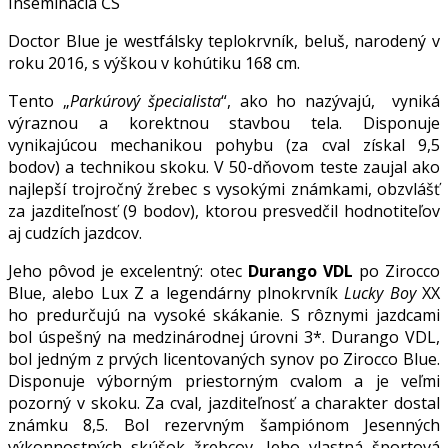
Inseminácia ČS
Doctor Blue je westfálsky teplokrvník, beluš, narodený v
roku 2016, s výškou v kohútiku 168 cm.
Tento „
Parkúrový špecialista
“, ako ho nazývajú, vyniká
výraznou a korektnou stavbou tela. Disponuje
vynikajúcou mechanikou pohybu (za cval získal 9,5
bodov) a technikou skoku. V 50-dňovom teste zaujal ako
najlepší trojročný žrebec s vysokými známkami, obzvlášť
za jazditeľnosť (9 bodov), ktorou presvedčil hodnotiteľov
aj cudzích jazdcov.
Jeho pôvod je excelentný: otec
Durango VDL
po Zirocco
Blue, alebo Lux Z a legendárny plnokrvník
Lucky Boy
XX
ho predurčujú na vysoké skákanie. S rôznymi jazdcami
bol úspešný na medzinárodnej úrovni 3*. Durango VDL,
bol jedným z prvých licentovaných synov po Zirocco Blue.
Disponuje výborným priestorným cvalom a je veľmi
pozorný v skoku. Za cval, jazditeľnosť a charakter dostal
známku 8,5. Bol rezervným šampiónom Jesenných
výkonnostných skúšok žrebcov. Jeho vlastná športová