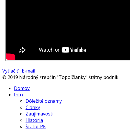
Vytlačiť
E-mail
© 2019 Národný žrebčín "Topoľčianky" štátny podnik
Domov
Info
Dôležité oznamy
Články
Zaujímavosti
História
Štatút PK