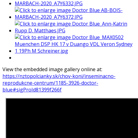
View the embedded image gallery online at:
https://nztopolcianky.sk/chov-koni/inseminacno-
reprodukcne-centrum/1185-3926-doctor-
blue#sigProId81399f266f