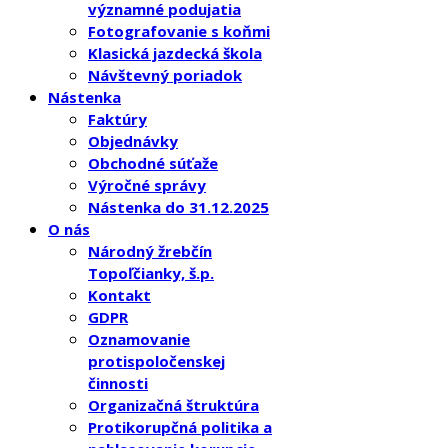
významné podujatia
Fotografovanie s koňmi
Klasická jazdecká škola
Návštevný poriadok
Nástenka
Faktúry
Objednávky
Obchodné súťaže
Výročné správy
Nástenka do 31.12.2025
O nás
Národný žrebčín
Topoľčianky, š.p.
Kontakt
GDPR
Oznamovanie
protispoločenskej
činnosti
Organizačná štruktúra
Protikorupčná politika a