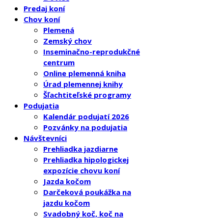
Predaj koní
Chov koní
Plemená
Zemský chov
Inseminačno-reprodukčné
centrum
Online plemenná kniha
Úrad plemennej knihy
Šľachtiteľské programy
Podujatia
Kalendár podujatí 2026
Pozvánky na podujatia
Návštevníci
Prehliadka jazdiarne
Prehliadka hipologickej
expozície chovu koní
Jazda kočom
Darčeková poukážka na
jazdu kočom
Svadobný koč, koč na