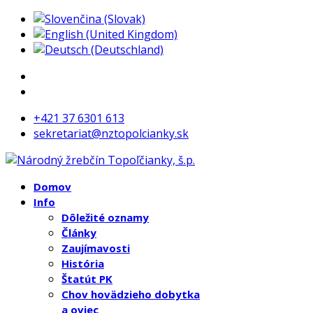
+421 37 6301 613
sekretariat@nztopolcianky.sk
Domov
Info
Dôležité oznamy
Články
Zaujímavosti
História
Štatút PK
Chov hovädzieho dobytka
a oviec