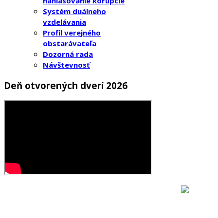
nahlasovanie korupcie
Systém duálneho
vzdelávania
Profil verejného
obstarávateľa
Dozorná rada
Návštevnosť
Deň otvorených dverí 2026