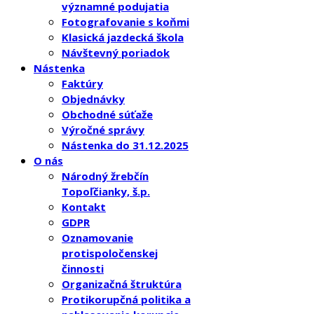
významné podujatia
Fotografovanie s koňmi
Klasická jazdecká škola
Návštevný poriadok
Nástenka
Faktúry
Objednávky
Obchodné súťaže
Výročné správy
Nástenka do 31.12.2025
O nás
Národný žrebčín
Topoľčianky, š.p.
Kontakt
GDPR
Oznamovanie
protispoločenskej
činnosti
Organizačná štruktúra
Protikorupčná politika a