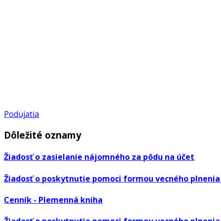
Podujatia
Dôležité oznamy
Žiadosť o zasielanie nájomného za pôdu na účet
Žiadosť o poskytnutie pomoci formou vecného plnenia
Cenník - Plemenná kniha