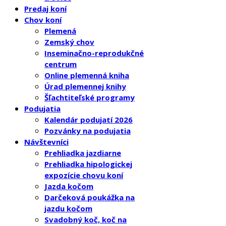
Predaj koní
Chov koní
Plemená
Zemský chov
Inseminačno-reprodukčné
centrum
Online plemenná kniha
Úrad plemennej knihy
Šľachtiteľské programy
Podujatia
Kalendár podujatí 2026
Pozvánky na podujatia
Návštevníci
Prehliadka jazdiarne
Prehliadka hipologickej
expozície chovu koní
Jazda kočom
Darčeková poukážka na
jazdu kočom
Svadobný koč, koč na