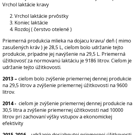
Vrchol laktácie kravy
Vrchol laktácie prvôstky
Koniec laktácie
Rozdoj ( čerstvo otelené )
Priemerná produkcia mlieka na dojacu kravu/ deň ( mimo
zasušených kráv ) je 28,5 L, cieľom bolo udržanie tejto
produkcie, prípadne jej navýšenie na 29,5 L. Priemerná
úžitkovosť za normovanú laktáciu je 9186 litrov. Cieľom je
udržanie tejto úžitkovosti.
2013 –
cieľom bolo zvýšenie priemernej dennej produkcie
na 29,5 litrov a zvýšenie priemernej úžitkovosti na 9600
litrov.
2014 -
cieľom je zvýšenie priemernej dennej produkcie na
30,5 litra a zvýšenie priemernej úžitkovosti nad 10000
litrov pri zachovaní výšky vstupov a ekonomickej
efektivity
2015-2016
– udržanie dosiahnutej priemernej úžitkovosti