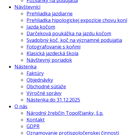
Pozvánky na podujatia
Návštevníci
Prehliadka jazdiarne
Prehliadka hipologickej expozície chovu koní
Jazda kočom
Darčeková poukážka na jazdu kočom
Svadobný koč, koč na významné podujatia
Fotografovanie s koňmi
Klasická jazdecká škola
Návštevný poriadok
Nástenka
Faktúry
Objednávky
Obchodné súťaže
Výročné správy
Nástenka do 31.12.2025
O nás
Národný žrebčín Topoľčianky, š.p.
Kontakt
GDPR
Oznamovanie protispoločenskej činnosti