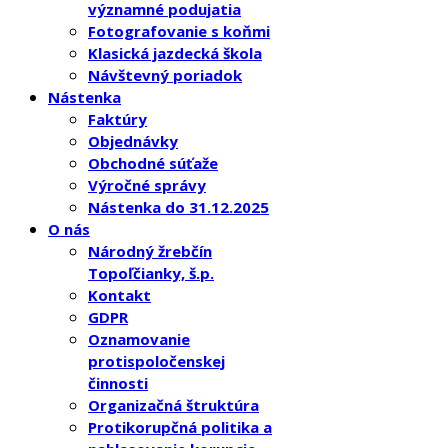
významné podujatia
Fotografovanie s koňmi
Klasická jazdecká škola
Návštevný poriadok
Nástenka
Faktúry
Objednávky
Obchodné súťaže
Výročné správy
Nástenka do 31.12.2025
O nás
Národný žrebčín
Topoľčianky, š.p.
Kontakt
GDPR
Oznamovanie
protispoločenskej
činnosti
Organizačná štruktúra
Protikorupčná politika a