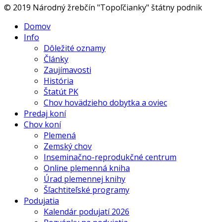
© 2019 Národný žrebčín "Topoľčianky" štátny podnik
Domov
Info
Dôležité oznamy
Články
Zaujímavosti
História
Štatút PK
Chov hovädzieho dobytka a oviec
Predaj koní
Chov koní
Plemená
Zemský chov
Inseminačno-reprodukčné centrum
Online plemenná kniha
Úrad plemennej knihy
Šľachtiteľské programy
Podujatia
Kalendár podujatí 2026