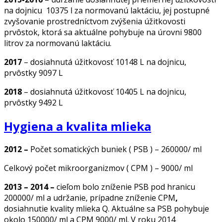
na dojnicu 10375 l za normovanú laktáciu, jej postupné
zvyšovanie prostredníctvom zvýšenia úžitkovosti
prvôstok, ktorá sa aktuálne pohybuje na úrovni 9800
litrov za normovanú laktáciu.
2017
– dosiahnutá úžitkovosť 10148 L na dojnicu,
prvôstky 9097 L
2018
– dosiahnutá úžitkovosť 10405 L na dojnicu,
prvôstky 9492 L
Hygiena a kvalita mlieka
2012 –
Počet somatických buniek ( PSB ) – 260000/ ml
Celkový počet mikroorganizmov ( CPM ) – 9000/ ml
2013 – 2014 –
cieľom bolo zníženie PSB pod hranicu
200000/ ml a udržanie, prípadne zníženie CPM
,
dosiahnutie kvality mlieka Q. Aktuálne sa PSB pohybuje
okolo 150000/ ml a CPM 9000/ ml. V roku 2014