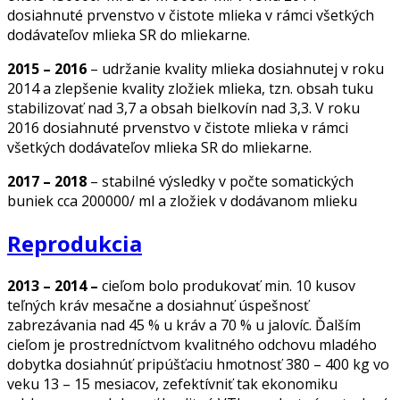
dosiahnuté prvenstvo v čistote mlieka v rámci všetkých
dodávateľov mlieka SR do mliekarne.
2015 – 2016
– udržanie kvality mlieka dosiahnutej v roku
2014 a zlepšenie kvality zložiek mlieka, tzn. obsah tuku
stabilizovať nad 3,7 a obsah bielkovín nad 3,3. V roku
2016 dosiahnuté prvenstvo v čistote mlieka v rámci
všetkých dodávateľov mlieka SR do mliekarne.
2017 – 2018
– stabilné výsledky v počte somatických
buniek cca 200000/ ml a zložiek v dodávanom mlieku
Reprodukcia
2013 – 2014 –
cieľom bolo produkovať min. 10 kusov
teľných kráv mesačne a dosiahnuť úspešnosť
zabrezávania nad 45 % u kráv a 70 % u jalovíc. Ďalším
cieľom je prostredníctvom kvalitného odchovu mladého
dobytka dosiahnúť pripúšťaciu hmotnosť 380 – 400 kg vo
veku 13 – 15 mesiacov, zefektívniť tak ekonomiku