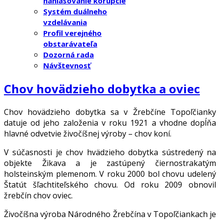
nahlasovanie korupcie
Systém duálneho
vzdelávania
Profil verejného
obstarávateľa
Dozorná rada
Návštevnosť
Chov hovädzieho dobytka a oviec
Chov hovädzieho dobytka sa v Žrebčíne Topoľčianky
datuje od jeho založenia v roku 1921 a vhodne dopĺňa
hlavné odvetvie živočíšnej výroby – chov koní.
V súčasnosti je chov hvädzieho dobytka sústredený na
objekte Žikava a je zastúpený čiernostrakatým
holsteinským plemenom. V roku 2000 bol chovu udelený
Štatút šľachtiteľského chovu. Od roku 2009 obnovil
žrebčín chov oviec.
Živočíšna výroba Národného Žrebčína v Topoľčiankach je