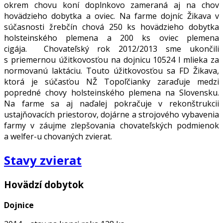
okrem chovu koní doplnkovo zameraná aj na chov
hovädzieho dobytka a oviec. Na farme dojníc Žikava v
súčasnosti žrebčín chová 250 ks hovädzieho dobytka
holsteinského plemena a 200 ks oviec plemena
cigája. Chovateľský rok 2012/2013 sme ukončili
s priemernou úžitkovosťou na dojnicu 10524 l mlieka za
normovanú laktáciu. Touto úžitkovosťou sa FD Žikava,
ktorá je súčasťou NŽ Topoľčianky zaraďuje medzi
popredné chovy holsteinského plemena na Slovensku.
Na farme sa aj naďalej pokračuje v rekonštrukcii
ustajňovacích priestorov, dojárne a strojového vybavenia
farmy v záujme zlepšovania chovateľských podmienok
a welfer-u chovaných zvierat.
Stavy zvierat
Hovädzí dobytok
Dojnice