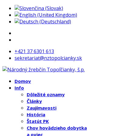
+421 37 6301 613
sekretariat@nztopolcianky.sk
Domov
Info
Dôležité oznamy
Články
Zaujímavosti
História
Štatút PK
Chov hovädzieho dobytka
a oviec