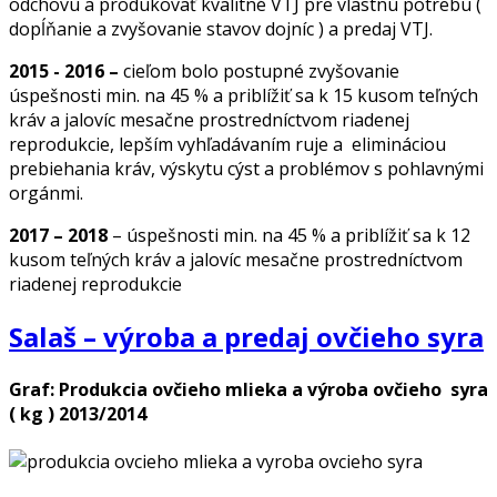
odchovu a produkovať kvalitné VTJ pre vlastnú potrebu (
dopĺňanie a zvyšovanie stavov dojníc ) a predaj VTJ.
2015 - 2016 –
cieľom bolo postupné zvyšovanie
úspešnosti min. na 45 % a priblížiť sa k 15 kusom teľných
kráv a jalovíc mesačne prostredníctvom riadenej
reprodukcie, lepším vyhľadávaním ruje a elimináciou
prebiehania kráv, výskytu cýst a problémov s pohlavnými
orgánmi.
2017 – 2018
– úspešnosti min. na 45 % a priblížiť sa k 12
kusom teľných kráv a jalovíc mesačne prostredníctvom
riadenej reprodukcie
Salaš – výroba a predaj ovčieho syra
Graf: Produkcia ovčieho mlieka a výroba ovčieho syra
( kg ) 2013/2014