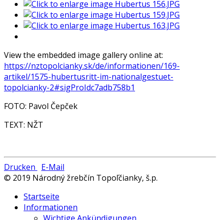
View the embedded image gallery online at:
https://nztopolcianky.sk/de/informationen/169-
artikel/1575-hubertusritt-im-nationalgestuet-
topolcianky-2#sigProIdc7adb758b1
FOTO: Pavol Čepček
TEXT: NŽT
Drucken
E-Mail
© 2019 Národný žrebčín Topoľčianky, š.p.
Startseite
Informationen
Wichtige Ankündigungen