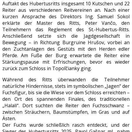
Auftakt des Hubertusritts insgesamt 10 Kutschen und 22
Reiter aus verschiedenen Reitvereinen an. Nach einer
kurzen Ansprache des Direktors Ing. Samuel Sokol
erklärte der Master des Ritts, Peter Vančo, den
Teilnehmern das Reglement des St.-Hubertus-Ritts.
Anschließend setzte sich die Jagdgesellschaft in
Bewegung – in Richtung Burgruine Hrušov, vorbei an
den Zuchtanlagen des Gestüts mit den Herden edler
Pferde. Am Fuße der Burg erwartete die Reiter eine
Stärkungspause mit Erfrischungen, bevor es wieder
zurück zum Schloss in Topoľčianky ging.
Während des Ritts überwanden die Teilnehmer
natürliche Hindernisse, stets im symbolischen „Jagen“ der
Fuchsfigur, bis sie die Wiese vor dem Schloss erreichten –
den Ort des spannenden Finales, des traditionellen
„Halali“. Dort suchten die Reiter den Fuchsschwanz –
zwischen Sträuchern, Baumstümpfen, im Gras und auf
Ästen.
Der Fuchs wurde schließlich rasch entdeckt, und der
Sieger des Hubertusritts 2025, Pavol Gašpar ml., nahm