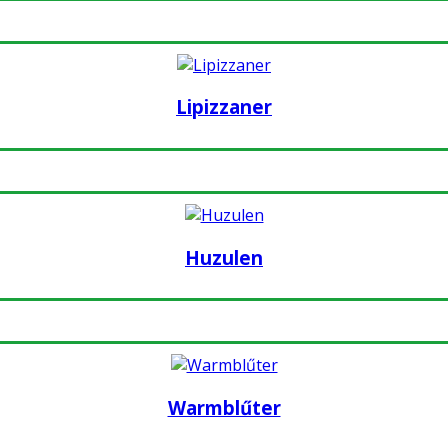
Lipizzaner
Huzulen
Warmblűter