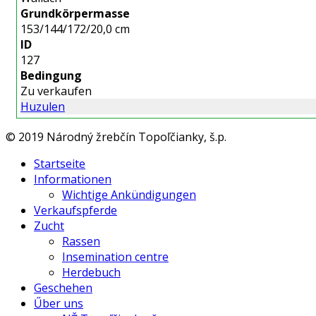
Grundkörpermasse
153/144/172/20,0 cm
ID
127
Bedingung
Zu verkaufen
Huzulen
© 2019 Národný žrebčín Topoľčianky, š.p.
Startseite
Informationen
Wichtige Ankündigungen
Verkaufspferde
Zucht
Rassen
Insemination centre
Herdebuch
Geschehen
Űber uns