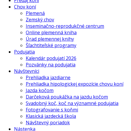
Predaj koní
Chov koní
Plemená
Zemský chov
Inseminačno-reprodukčné centrum
Online plemenná kniha
Úrad plemennej knihy
Šľachtiteľské programy
Podujatia
Kalendár podujatí 2026
Pozvánky na podujatia
Návštevníci
Prehliadka jazdiarne
Prehliadka hipologickej expozície chovu koní
Jazda kočom
Darčeková poukážka na jazdu kočom
Svadobný koč, koč na významné podujatia
Fotografovanie s koňmi
Klasická jazdecká škola
Návštevný poriadok
Nástenka