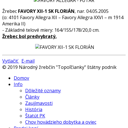
Žrebec
FAVORY XII-1 SK FLORIÁN
, nar. 04.05.2005
(o: 4101 Favory Allegra XII – Favory Allegra XXVI – m 1914
Amerika II)
- Základné telové miery: 164/155/178/20,0 cm.
Žrebec bol predvybratý.
Vytlačiť
E-mail
© 2019 Národný žrebčín "Topoľčianky" štátny podnik
Domov
Info
Dôležité oznamy
Články
Zaujímavosti
História
Štatút PK
Chov hovädzieho dobytka a oviec