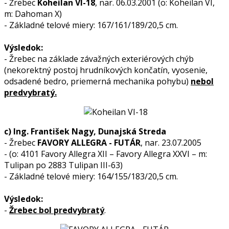
- Žrebec
Koheilan VI-18
, nar. 06.03.2001 (o: Koheilan VI,
m: Dahoman X)
- Základné telové miery: 167/161/189/20,5 cm.
Výsledok:
- Žrebec na základe závažných exteriérových chýb
(nekorektný postoj hrudníkových končatín, vyosenie,
odsadené bedro, priemerná mechanika pohybu)
nebol
predvybratý.
c) Ing. František Nagy, Dunajská Streda
- Žrebec
FAVORY ALLEGRA - FUTÁR
, nar. 23.07.2005
- (o: 4101 Favory Allegra XII – Favory Allegra XXVI – m:
Tulipan po 2883 Tulipan III-63)
- Základné telové miery: 164/155/183/20,5 cm.
Výsledok:
-
Žrebec
bol predvybratý
.