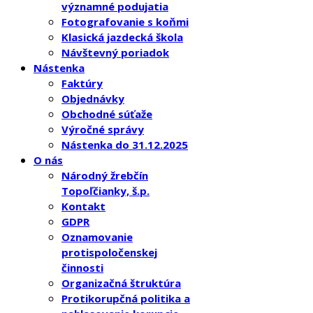
významné podujatia
Fotografovanie s koňmi
Klasická jazdecká škola
Návštevný poriadok
Nástenka
Faktúry
Objednávky
Obchodné súťaže
Výročné správy
Nástenka do 31.12.2025
O nás
Národný žrebčín
Topoľčianky, š.p.
Kontakt
GDPR
Oznamovanie
protispoločenskej
činnosti
Organizačná štruktúra
Protikorupčná politika a