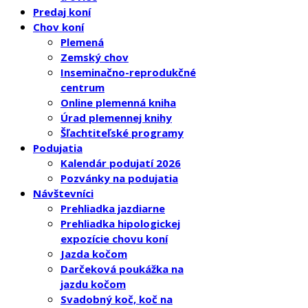
Predaj koní
Chov koní
Plemená
Zemský chov
Inseminačno-reprodukčné
centrum
Online plemenná kniha
Úrad plemennej knihy
Šľachtiteľské programy
Podujatia
Kalendár podujatí 2026
Pozvánky na podujatia
Návštevníci
Prehliadka jazdiarne
Prehliadka hipologickej
expozície chovu koní
Jazda kočom
Darčeková poukážka na
jazdu kočom
Svadobný koč, koč na