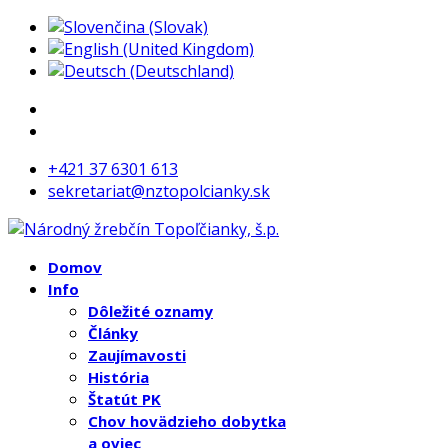
+421 37 6301 613
sekretariat@nztopolcianky.sk
Domov
Info
Dôležité oznamy
Články
Zaujímavosti
História
Štatút PK
Chov hovädzieho dobytka
a oviec