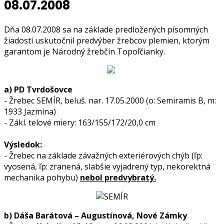
08.07.2008
Dňa 08.07.2008 sa na základe predložených písomných
žiadostí uskutočnil predvýber žrebcov plemien, ktorým
garantom je Národný žrebčín Topoľčianky.
a) PD Tvrdošovce
- Žrebec SEMÍR, beluš. nar. 17.05.2000 (o: Semiramis B, m:
1933 Jazmína)
- Zákl. telové miery: 163/155/172/20,0 cm
Výsledok:
- Žrebec na základe závažných exteriérových chýb (ľp:
vyosená, ľp: zranená, slabšie vyjadrený typ, nekorektná
mechanika pohybu)
nebol predvybratý.
b) Dáša Barátová – Augustínová, Nové Zámky