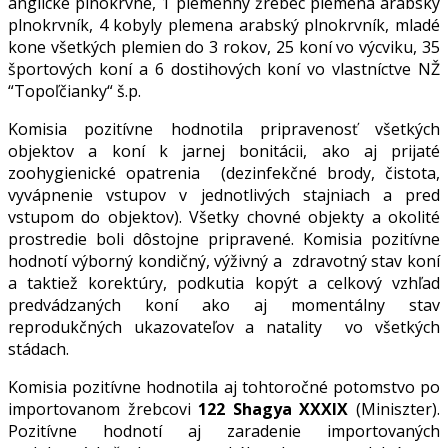
anglické plnokrvné, 1 plemenný žrebec plemena arabský
plnokrvník, 4 kobyly plemena arabský plnokrvník, mladé
kone všetkých plemien do 3 rokov, 25 koní vo výcviku, 35
športových koní a 6 dostihových koní vo vlastníctve NŽ
“Topoľčianky“ š.p.
Komisia pozitívne hodnotila pripravenosť všetkých
objektov a koní k jarnej bonitácii, ako aj prijaté
zoohygienické opatrenia (dezinfekčné brody, čistota,
vyvápnenie vstupov v jednotlivých stajniach a pred
vstupom do objektov). Všetky chovné objekty a okolité
prostredie boli dôstojne pripravené. Komisia pozitívne
hodnotí výborný kondičný, výživný a zdravotný stav koní
a taktiež korektúry, podkutia kopýt a celkový vzhľad
predvádzaných koní ako aj momentálny stav
reprodukčných ukazovateľov a natality vo všetkých
stádach.
Komisia pozitívne hodnotila aj tohtoročné potomstvo po
importovanom žrebcovi
122 Shagya XXXIX
(Miniszter).
Pozitívne hodnotí aj zaradenie importovaných