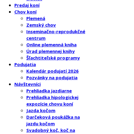
Predaj koní
Chov koní
Plemená
Zemský chov
Inseminačno-reprodukčné
centrum
Online plemenná kniha
Úrad plemennej knihy
Šľachtiteľské programy
Podujatia
Kalendár podujatí 2026
Pozvánky na podujatia
Návštevníci
Prehliadka jazdiarne
Prehliadka hipologickej
expozície chovu koní
Jazda kočom
Darčeková poukážka na
jazdu kočom
Svadobný koč, koč na