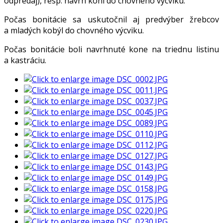
odpredaj), resp. návrh koní do chovného výcviku.
Počas bonitácie sa uskutočnil aj predvýber žrebcov
a mladých kobýl do chovného výcviku.
Počas bonitácie boli navrhnuté kone na triednu listinu
a kastráciu.