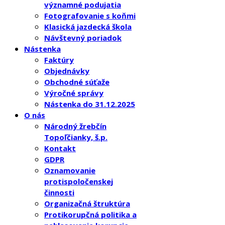
významné podujatia
Fotografovanie s koňmi
Klasická jazdecká škola
Návštevný poriadok
Nástenka
Faktúry
Objednávky
Obchodné súťaže
Výročné správy
Nástenka do 31.12.2025
O nás
Národný žrebčín
Topoľčianky, š.p.
Kontakt
GDPR
Oznamovanie
protispoločenskej
činnosti
Organizačná štruktúra
Protikorupčná politika a