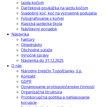
Jazda kočom
Darčeková poukážka na jazdu kočom
Svadobný koč, koč na významné podujatia
Fotografovanie s koňmi
Klasická jazdecká škola
Návštevný poriadok
Nástenka
Faktúry
Objednávky
Obchodné súťaže
Výročné správy
Nástenka do 31.12.2025
O nás
Národný žrebčín Topoľčianky, š.p.
Kontakt
GDPR
Oznamovanie protispoločenskej činnosti
Organizačná štruktúra
Protikorupčná politika a nahlasovanie
korupcie