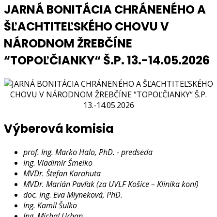
JARNÁ BONITÁCIA CHRÁNENÉHO A
ŠĽACHTITEĽSKÉHO CHOVU V
NÁRODNOM ŽREBČÍNE
“TOPOĽČIANKY“ Š.P. 13.-14.05.2026
Výberová komisia
prof. Ing. Marko Halo, PhD. - predseda
Ing. Vladimír Šmelko
MVDr. Štefan Karahuta
MVDr. Marián Pavľak (za UVLF Košice – Klinika koní)
doc. Ing. Eva Mlyneková, PhD.
Ing. Kamil Šulko
Ing. Michal Urban