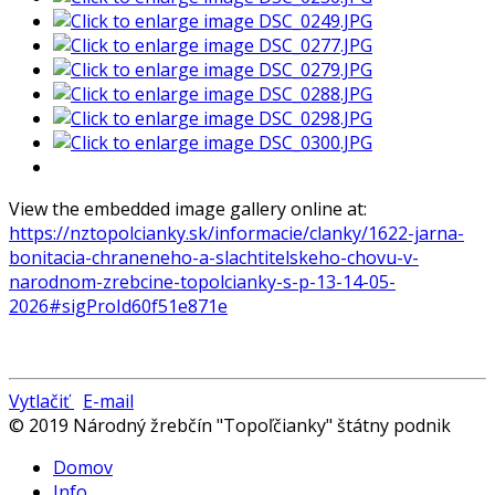
View the embedded image gallery online at:
https://nztopolcianky.sk/informacie/clanky/1622-jarna-
bonitacia-chraneneho-a-slachtitelskeho-chovu-v-
narodnom-zrebcine-topolcianky-s-p-13-14-05-
2026#sigProId60f51e871e
Vytlačiť
E-mail
© 2019 Národný žrebčín "Topoľčianky" štátny podnik
Domov
Info