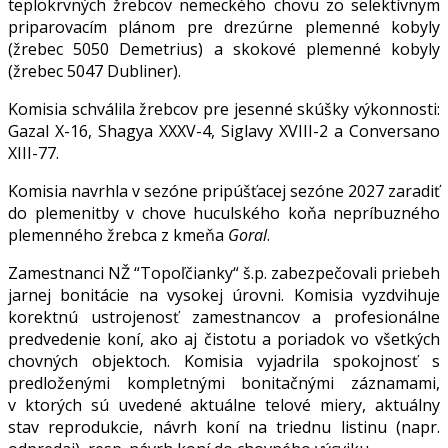
teplokrvných žrebcov nemeckého chovu zo selektívnym
priparovacím plánom pre drezúrne plemenné kobyly
(žrebec 5050 Demetrius) a skokové plemenné kobyly
(žrebec 5047 Dubliner).
Komisia schválila žrebcov pre jesenné skúšky výkonnosti:
Gazal X-16, Shagya XXXV-4, Siglavy XVIII-2 a Conversano
XIII-77.
Komisia navrhla v sezóne pripúšťacej sezóne 2027 zaradiť
do plemenitby v chove huculského koňa nepríbuzného
plemenného žrebca z kmeňa
Goral
.
Zamestnanci NŽ “Topoľčianky“ š.p. zabezpečovali priebeh
jarnej bonitácie na vysokej úrovni. Komisia vyzdvihuje
korektnú ustrojenosť zamestnancov a profesionálne
predvedenie koní, ako aj čistotu a poriadok vo všetkých
chovných objektoch. Komisia vyjadrila spokojnosť s
predloženými kompletnými bonitačnými záznamami,
v ktorých sú uvedené aktuálne telové miery, aktuálny
stav reprodukcie, návrh koní na triednu listinu (napr.