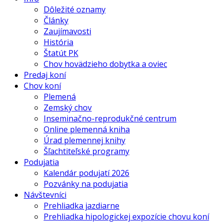
Dôležité oznamy
Články
Zaujímavosti
História
Štatút PK
Chov hovädzieho dobytka a oviec
Predaj koní
Chov koní
Plemená
Zemský chov
Inseminačno-reprodukčné centrum
Online plemenná kniha
Úrad plemennej knihy
Šľachtiteľské programy
Podujatia
Kalendár podujatí 2026
Pozvánky na podujatia
Návštevníci
Prehliadka jazdiarne
Prehliadka hipologickej expozície chovu koní