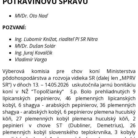
POTRAVINOVÚ SPRÁVU
MVDr. Oto Naď
POZVANÍ:
Ing. Ľubomír Knížat, riaditeľ PI SR Nitra
MVDr. Dušan Solár
Ing. Juraj Kovalčík
Vladimír Varga
Výberová komisia pre chov koní Ministerstva
pôdohospodárstva a rozvoja vidieka SR (ďalej len „MPRV
SR“) v dňoch 13. – 14.05.2026 uskutočnila jarnú bonitáciu
koní v NŽ “Topoľčianky“ š.p. Bolo prehliadnutých 9
lipicanských pepinierov, 46 plemenných lipicanských
kobýl, 6 shagya - arabských pepinierov, 36 plemenných
shagya - arabských kobýl, 6 pepinierov plemena huculský
kôň, 27 plemenných kobýl plemena huculský kôň, 2
pepinieri v chove ST (Dubliner, Demetrius), 26
plemenných kobýl slovenského teplokrvníka, 3 kobyly