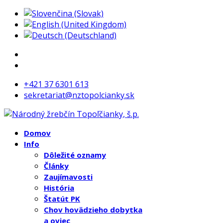
+421 37 6301 613
sekretariat@nztopolcianky.sk
Domov
Info
Dôležité oznamy
Články
Zaujímavosti
História
Štatút PK
Chov hovädzieho dobytka
a oviec