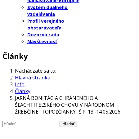
nahlasovanie korupcie
Systém duálneho
vzdelávania
Profil verejného
obstarávateľa
Dozorná rada
Návštevnosť
Články
Nachádzate sa tu:
Hlavná stránka
Info
Články
JARNÁ BONITÁCIA CHRÁNENÉHO A
ŠĽACHTITEĽSKÉHO CHOVU V NÁRODNOM
ŽREBČÍNE “TOPOĽČIANKY“ Š.P. 13.-14.05.2026
Hľadať