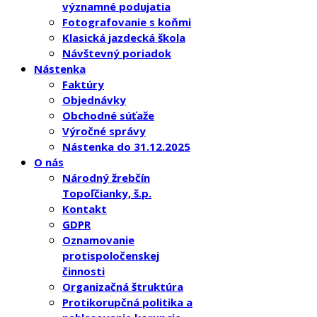
významné podujatia
Fotografovanie s koňmi
Klasická jazdecká škola
Návštevný poriadok
Nástenka
Faktúry
Objednávky
Obchodné súťaže
Výročné správy
Nástenka do 31.12.2025
O nás
Národný žrebčín
Topoľčianky, š.p.
Kontakt
GDPR
Oznamovanie
protispoločenskej
činnosti
Organizačná štruktúra
Protikorupčná politika a