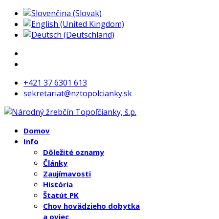
+421 37 6301 613
sekretariat@nztopolcianky.sk
Domov
Info
Dôležité oznamy
Články
Zaujímavosti
História
Štatút PK
Chov hovädzieho dobytka
a oviec