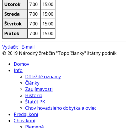
Utorok
7:00
15:00
Streda
7:00
15:00
Štvrtok
7:00
15:00
Piatok
7:00
15:00
Vytlačiť
E-mail
© 2019 Národný žrebčín "Topoľčianky" štátny podnik
Domov
Info
Dôležité oznamy
Články
Zaujímavosti
História
Štatút PK
Chov hovädzieho dobytka a oviec
Predaj koní
Chov koní
Plemená