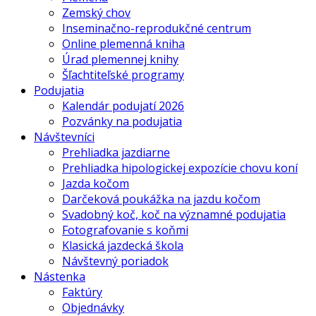
Zemský chov
Inseminačno-reprodukčné centrum
Online plemenná kniha
Úrad plemennej knihy
Šľachtiteľské programy
Podujatia
Kalendár podujatí 2026
Pozvánky na podujatia
Návštevníci
Prehliadka jazdiarne
Prehliadka hipologickej expozície chovu koní
Jazda kočom
Darčeková poukážka na jazdu kočom
Svadobný koč, koč na významné podujatia
Fotografovanie s koňmi
Klasická jazdecká škola
Návštevný poriadok
Nástenka
Faktúry
Objednávky