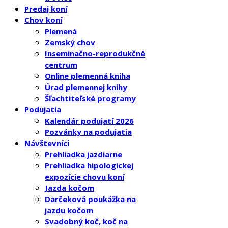
Predaj koní
Chov koní
Plemená
Zemský chov
Inseminačno-reprodukčné
centrum
Online plemenná kniha
Úrad plemennej knihy
Šľachtiteľské programy
Podujatia
Kalendár podujatí 2026
Pozvánky na podujatia
Návštevníci
Prehliadka jazdiarne
Prehliadka hipologickej
expozície chovu koní
Jazda kočom
Darčeková poukážka na
jazdu kočom
Svadobný koč, koč na