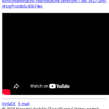
koni/inseminacno-reprodukcne-centrum/1186-3927-uno-
i#sigProIdb5c43b74ec
Vytlačiť
E-mail
© 2019 Národný žrebčín "Topoľčianky" štátny podnik