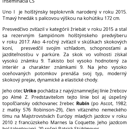
Inseminácia ČS
Uno I je holštýnsky teplokrvník narodený v roku 2015.
Tmavý hnedák s palicovou výškou na kohútiku 172 cm.
Presvedčivo zvíťazil v kategórii žriebät v roku 2015 a stal
sa rezervným šampiónom holštýnskeho predvýberu
v roku 2017. Ako 4-ročný zvíťazil v skúškach skokových
koní, presvedčil svojím vzhľadom, schopnosťami a
jazditeľnosťou v parkúre. Za skok vo voľnosti získal
vysokú známku 9. Takisto bol vysoko hodnotený za
interiér a charakter známkami 9. Na jeho vysoko
oceňovaných potomkov prenáša svoj typ, moderný
skokový prejav, dynamické a elastické chody.
Jeho otec
Uriko
pochádza z najvýznamnejšej línie žrebcov
po Almé Z. Predstaviteľom tejto línie bol aj úspešný
topoľčiansky odchovanec žrebec
Rubín
(po Ascot, 1982;
z matky 576 Robinson-29), člen víťazného nemeckého
tímu na Majstrovstvách Európy mladých jazdcov v roku
2010 z francúzskeho Marnes la Coquette. Jeho jazdcom
bol talentovaný, 20 ročný Patrick Stühlmeyer.