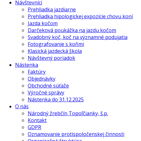
Návštevníci
Prehliadka jazdiarne
Prehliadka hipologickej expozície chovu koní
Jazda kočom
Darčeková poukážka na jazdu kočom
Svadobný koč, koč na významné podujatia
Fotografovanie s koňmi
Klasická jazdecká škola
Návštevný poriadok
Nástenka
Faktúry
Objednávky
Obchodné súťaže
Výročné správy
Nástenka do 31.12.2025
O nás
Národný žrebčín Topoľčianky, š.p.
Kontakt
GDPR
Oznamovanie protispoločenskej činnosti
Organizačná štruktúra