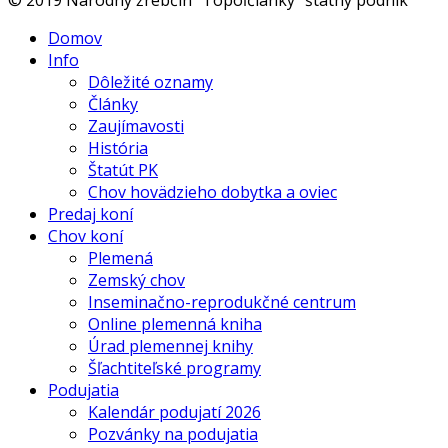
Domov
Info
Dôležité oznamy
Články
Zaujímavosti
História
Štatút PK
Chov hovädzieho dobytka a oviec
Predaj koní
Chov koní
Plemená
Zemský chov
Inseminačno-reprodukčné centrum
Online plemenná kniha
Úrad plemennej knihy
Šľachtiteľské programy
Podujatia
Kalendár podujatí 2026
Pozvánky na podujatia