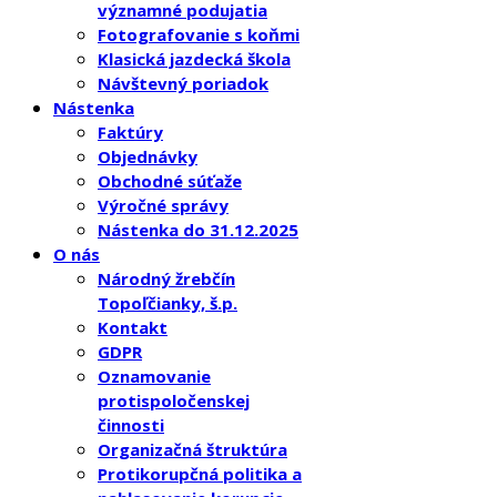
významné podujatia
Fotografovanie s koňmi
Klasická jazdecká škola
Návštevný poriadok
Nástenka
Faktúry
Objednávky
Obchodné súťaže
Výročné správy
Nástenka do 31.12.2025
O nás
Národný žrebčín
Topoľčianky, š.p.
Kontakt
GDPR
Oznamovanie
protispoločenskej
činnosti
Organizačná štruktúra
Protikorupčná politika a