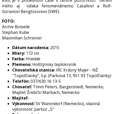
890) je v poslednom čase v centre pozornosti okrem
iného aj vďaka fenomenálnemu Casallovi a Rolf-
Göranovi Bengtssonovi (SWE).
FOTO:
Archiv Boiselle
Stephan Kube
Maximilian Schreiner
Dátum narodenia:
2015
Miery:
172 cm
Farba:
Hnedák
Plemeno:
Holštýnsky teplokrvník
Chovateľská stanica:
IRC Krásny Majer - NŽ
"
Topoľčianky", š.p. (Parková 13, 951 93 Topoľčianky)
Telefón:
037/630 16 13-5
Chovateľ:
Timm Peters, Bargenstedt, Nemecko,
Majiteľ: Žrebčín Marbach, Nemecko
Majiteľ:
-
Výkonnosť:
SV Warendorf (Nemecko), vlastná
výkonnosť: parkúr „S“