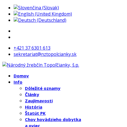
+421 37 6301 613
sekretariat@nztopolcianky.sk
Domov
Info
Dôležité oznamy
Články
Zaujímavosti
História
Štatút PK
Chov hovädzieho dobytka
a oviec