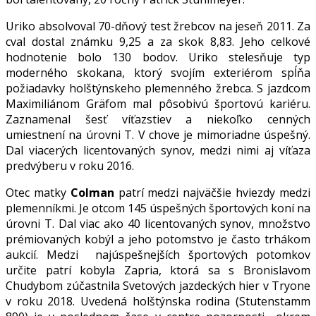
Uriko absolvoval 70-dňový test žrebcov na jeseň 2011. Za
cval dostal známku 9,25 a za skok 8,83. Jeho celkové
hodnotenie bolo 130 bodov. Uriko stelesňuje typ
moderného skokana, ktorý svojím exteriérom spĺňa
požiadavky holštýnskeho plemenného žrebca. S jazdcom
Maximiliánom Gräfom mal pôsobivú športovú kariéru.
Zaznamenal šesť víťazstiev a niekoľko cenných
umiestnení na úrovni T. V chove je mimoriadne úspešný.
Dal viacerých licentovaných synov, medzi nimi aj víťaza
predvýberu v roku 2016.
Otec matky
Colman
patrí medzi najväčšie hviezdy medzi
plemenníkmi. Je otcom 145 úspešných športových koní na
úrovni T. Dal viac ako 40 licentovaných synov, množstvo
prémiovaných kobýl a jeho potomstvo je často trhákom
aukcií. Medzi najúspešnejších športových potomkov
určite patrí kobyla Zapria, ktorá sa s Bronislavom
Chudybom zúčastnila Svetových jazdeckých hier v Tryone
v roku 2018. Uvedená holštýnska rodina (Stutenstamm