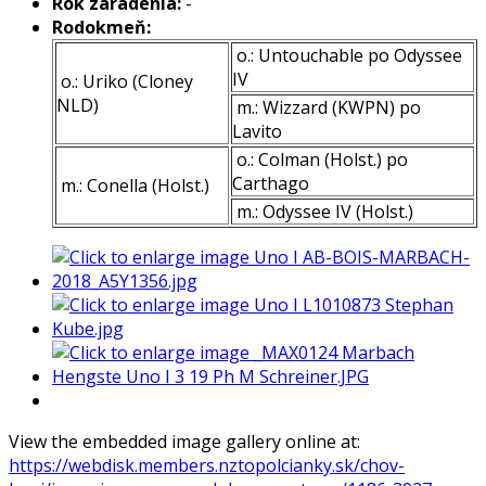
Rok zaradenia:
-
Rodokmeň:
o.: Untouchable po Odyssee
IV
o.: Uriko (Cloney
NLD)
m.: Wizzard (KWPN) po
Lavito
o.: Colman (Holst.) po
Carthago
m.: Conella (Holst.)
m.: Odyssee IV (Holst.)
View the embedded image gallery online at:
https://webdisk.members.nztopolcianky.sk/chov-