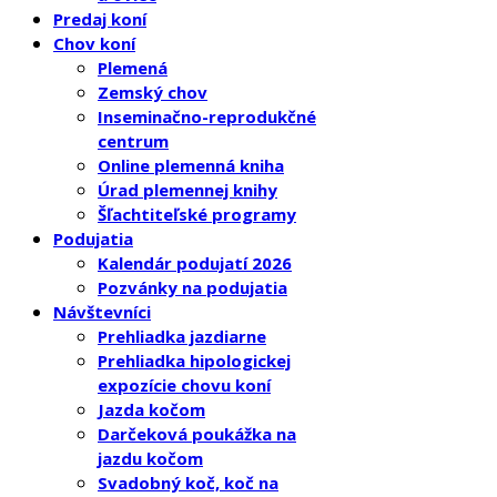
Predaj koní
Chov koní
Plemená
Zemský chov
Inseminačno-reprodukčné
centrum
Online plemenná kniha
Úrad plemennej knihy
Šľachtiteľské programy
Podujatia
Kalendár podujatí 2026
Pozvánky na podujatia
Návštevníci
Prehliadka jazdiarne
Prehliadka hipologickej
expozície chovu koní
Jazda kočom
Darčeková poukážka na
jazdu kočom
Svadobný koč, koč na