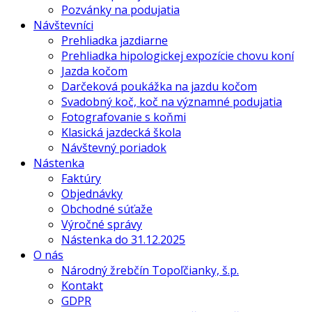
Pozvánky na podujatia
Návštevníci
Prehliadka jazdiarne
Prehliadka hipologickej expozície chovu koní
Jazda kočom
Darčeková poukážka na jazdu kočom
Svadobný koč, koč na významné podujatia
Fotografovanie s koňmi
Klasická jazdecká škola
Návštevný poriadok
Nástenka
Faktúry
Objednávky
Obchodné súťaže
Výročné správy
Nástenka do 31.12.2025
O nás
Národný žrebčín Topoľčianky, š.p.
Kontakt
GDPR