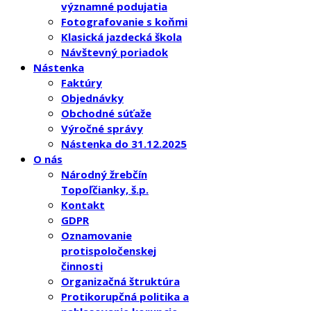
významné podujatia
Fotografovanie s koňmi
Klasická jazdecká škola
Návštevný poriadok
Nástenka
Faktúry
Objednávky
Obchodné súťaže
Výročné správy
Nástenka do 31.12.2025
O nás
Národný žrebčín
Topoľčianky, š.p.
Kontakt
GDPR
Oznamovanie
protispoločenskej
činnosti
Organizačná štruktúra
Protikorupčná politika a