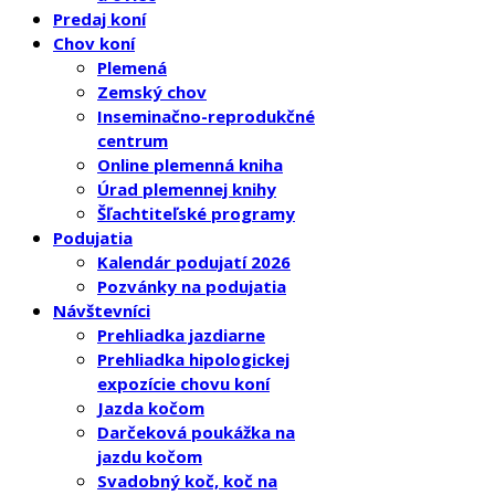
Predaj koní
Chov koní
Plemená
Zemský chov
Inseminačno-reprodukčné
centrum
Online plemenná kniha
Úrad plemennej knihy
Šľachtiteľské programy
Podujatia
Kalendár podujatí 2026
Pozvánky na podujatia
Návštevníci
Prehliadka jazdiarne
Prehliadka hipologickej
expozície chovu koní
Jazda kočom
Darčeková poukážka na
jazdu kočom
Svadobný koč, koč na