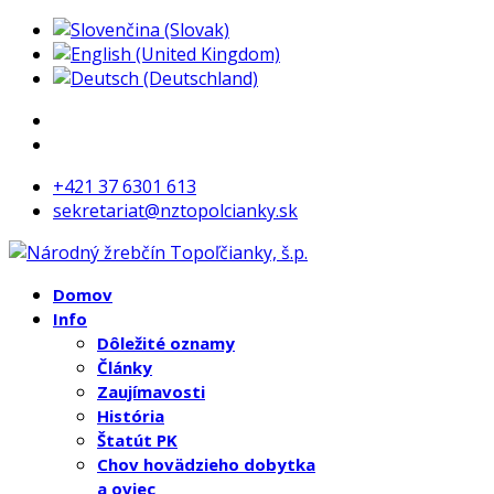
+421 37 6301 613
sekretariat@nztopolcianky.sk
Domov
Info
Dôležité oznamy
Články
Zaujímavosti
História
Štatút PK
Chov hovädzieho dobytka
a oviec