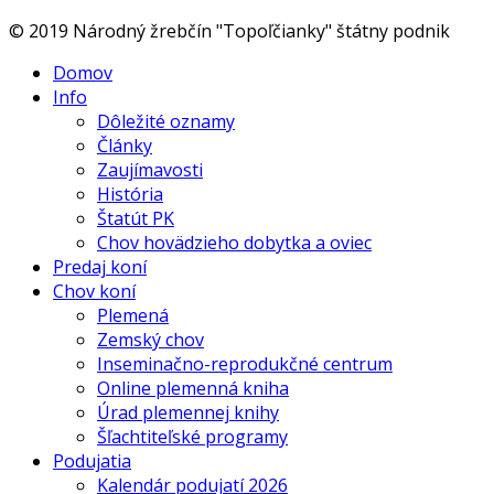
© 2019 Národný žrebčín "Topoľčianky" štátny podnik
Domov
Info
Dôležité oznamy
Články
Zaujímavosti
História
Štatút PK
Chov hovädzieho dobytka a oviec
Predaj koní
Chov koní
Plemená
Zemský chov
Inseminačno-reprodukčné centrum
Online plemenná kniha
Úrad plemennej knihy
Šľachtiteľské programy
Podujatia
Kalendár podujatí 2026