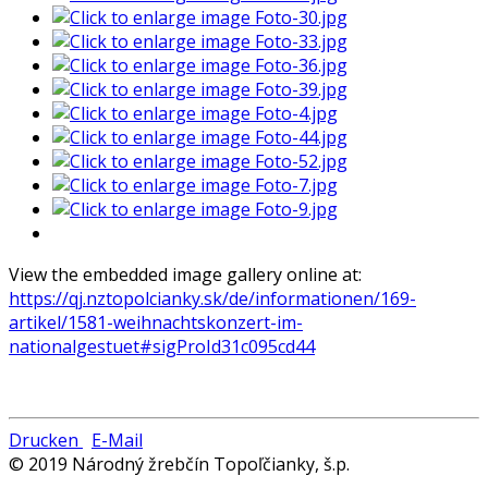
View the embedded image gallery online at:
https://qj.nztopolcianky.sk/de/informationen/169-
artikel/1581-weihnachtskonzert-im-
nationalgestuet#sigProId31c095cd44
Drucken
E-Mail
© 2019 Národný žrebčín Topoľčianky, š.p.