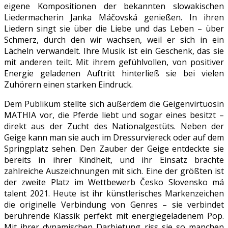
eigene Kompositionen der bekannten slowakischen
Liedermacherin Janka Máčovská genießen. In ihren
Liedern singt sie über die Liebe und das Leben – über
Schmerz, durch den wir wachsen, weil er sich in ein
Lächeln verwandelt. Ihre Musik ist ein Geschenk, das sie
mit anderen teilt. Mit ihrem gefühlvollen, von positiver
Energie geladenen Auftritt hinterließ sie bei vielen
Zuhörern einen starken Eindruck.
Dem Publikum stellte sich außerdem die Geigenvirtuosin
MATHIA vor, die Pferde liebt und sogar eines besitzt –
direkt aus der Zucht des Nationalgestüts. Neben der
Geige kann man sie auch im Dressurviereck oder auf dem
Springplatz sehen. Den Zauber der Geige entdeckte sie
bereits in ihrer Kindheit, und ihr Einsatz brachte
zahlreiche Auszeichnungen mit sich. Eine der größten ist
der zweite Platz im Wettbewerb Česko Slovensko má
talent 2021. Heute ist ihr künstlerisches Markenzeichen
die originelle Verbindung von Genres – sie verbindet
berührende Klassik perfekt mit energiegeladenem Pop.
Mit ihrer dynamischen Darbietung riss sie so manchen