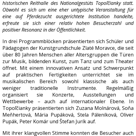
historischen Reithalle des Nationalgestüts Topoľčianky statt.
Obwohl es sich um eine eher untypische Veranstaltung für
eine auf Pferdezucht ausgerichtete Institution handelte,
erfreute sie sich einer relativ hohen Besucherzahl und
positiver Resonanz in der Öffentlichkeit.
In drei Programmblöcken präsentierten sich Schüler und
Pädagogen der Kunstgrundschule Zlaté Moravce, die seit
über 80 Jahren Menschen aller Altersgruppen die Türen
zur Musik, bildenden Kunst, zum Tanz und zum Theater
öffnet. Mit einem innovativen Ansatz und Schwerpunkt
auf praktischen Fertigkeiten unterrichtet sie im
musikalischen Bereich sowohl klassische als auch
weniger traditionelle Instrumente. Regelmäßig
organisiert sie Konzerte, Ausstellungen und
Wettbewerbe – auch auf internationaler Ebene. In
Topoľčianky präsentierten sich Zuzana Molnárová, Soňa
Meňhertová, Mária Pupáková, Stela Páleníková, Oliver
Pupák, Peter Komár und Štefan Jurík auf.
Mit ihrer klangvollen Stimme konnten die Besucher auch