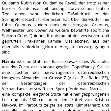
Quidam’s Rubin (von Quidam de Revel), der trotz seiner
kurzen Zuchteinsatzzeit, bedingt durch seinen frühen
Tod, einen sehr deutlichen Fußabdruck in der
Springpferdezucht hinterlassen hat. Über die Mutterlinie
führt Quinnus zudem dank der Hengste Grannus,
Weltmeister und Löwen As weitere bewährte sportliche
Spitzen-Gene. Quinnus II entstammt der wertvollen und
geprüften Trakehner Familie Masliebchen, aus der
ebenfalls zahlreiche gekörte Hengste hervorgegangen
sind.
Narnia
ist eine Stute der Rasse Slowakisches Warmblut
aus der Zucht des Nationalgestüts Topoľčianky. Sie ist
eine Tochter des hervorragenden österreichischen
Hengstes Alexander der Grosse Z (Alexis Z – Ratina EZ),
der Gesamtsieger der österreichischen
Verbandsmeisterschaft der Sportpferde war. Narnia ist
eine kompakte, elegante Stute mit einer gesprungenen
Leistung bis 130 cm unter dem Sattel von Kristína
Flaková. Im Parcours zeigte sie stets Kämpferherz und
schnelle Beine, was ihr zahlreiche Siege und