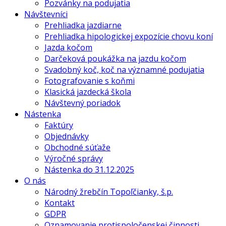
Pozvánky na podujatia
Návštevníci
Prehliadka jazdiarne
Prehliadka hipologickej expozície chovu koní
Jazda kočom
Darčeková poukážka na jazdu kočom
Svadobný koč, koč na významné podujatia
Fotografovanie s koňmi
Klasická jazdecká škola
Návštevný poriadok
Nástenka
Faktúry
Objednávky
Obchodné súťaže
Výročné správy
Nástenka do 31.12.2025
O nás
Národný žrebčín Topoľčianky, š.p.
Kontakt
GDPR
Oznamovanie protispoločenskej činnosti