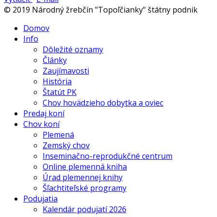
© 2019 Národný žrebčín "Topoľčianky" štátny podnik
Domov
Info
Dôležité oznamy
Články
Zaujímavosti
História
Štatút PK
Chov hovädzieho dobytka a oviec
Predaj koní
Chov koní
Plemená
Zemský chov
Inseminačno-reprodukčné centrum
Online plemenná kniha
Úrad plemennej knihy
Šľachtiteľské programy
Podujatia
Kalendár podujatí 2026