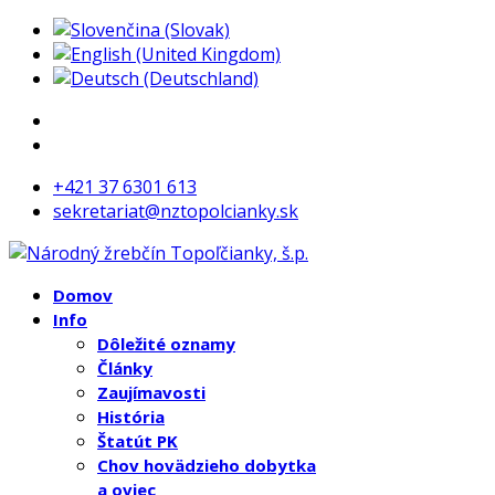
+421 37 6301 613
sekretariat@nztopolcianky.sk
Domov
Info
Dôležité oznamy
Články
Zaujímavosti
História
Štatút PK
Chov hovädzieho dobytka
a oviec