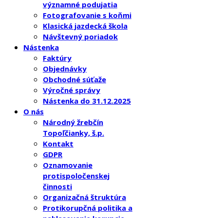
významné podujatia
Fotografovanie s koňmi
Klasická jazdecká škola
Návštevný poriadok
Nástenka
Faktúry
Objednávky
Obchodné súťaže
Výročné správy
Nástenka do 31.12.2025
O nás
Národný žrebčín
Topoľčianky, š.p.
Kontakt
GDPR
Oznamovanie
protispoločenskej
činnosti
Organizačná štruktúra
Protikorupčná politika a