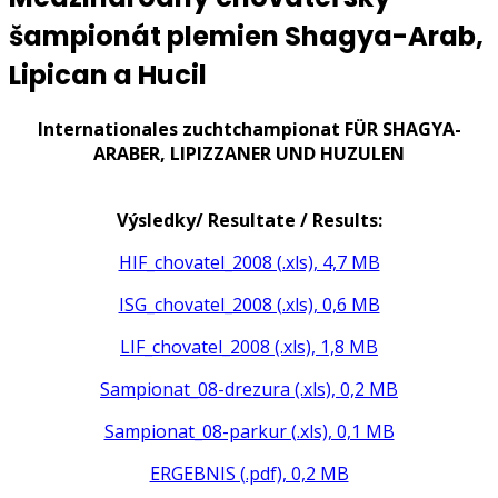
šampionát plemien Shagya-Arab,
Lipican a Hucil
Internationales zuchtchampionat FÜR SHAGYA-
ARABER, LIPIZZANER UND HUZULEN
Výsledky/ Resultate / Results:
HIF_chovatel_2008 (.xls), 4,7 MB
ISG_chovatel_2008 (.xls), 0,6 MB
LIF_chovatel_2008 (.xls), 1,8 MB
Sampionat_08-drezura (.xls), 0,2 MB
Sampionat_08-parkur (.xls), 0,1 MB
ERGEBNIS (.pdf), 0,2 MB