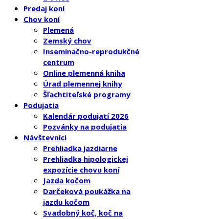
Predaj koní
Chov koní
Plemená
Zemský chov
Inseminačno-reprodukčné
centrum
Online plemenná kniha
Úrad plemennej knihy
Šľachtiteľské programy
Podujatia
Kalendár podujatí 2026
Pozvánky na podujatia
Návštevníci
Prehliadka jazdiarne
Prehliadka hipologickej
expozície chovu koní
Jazda kočom
Darčeková poukážka na
jazdu kočom
Svadobný koč, koč na