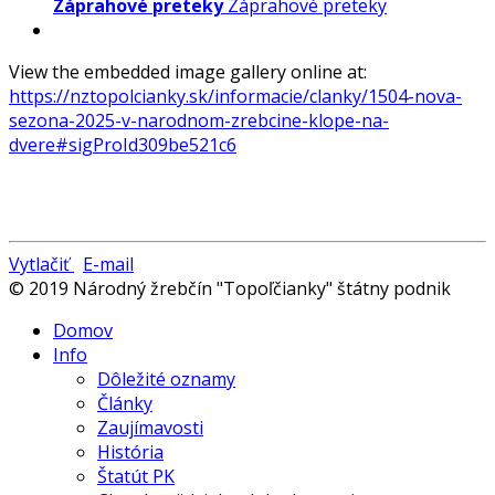
Záprahové preteky
Záprahové preteky
View the embedded image gallery online at:
https://nztopolcianky.sk/informacie/clanky/1504-nova-
sezona-2025-v-narodnom-zrebcine-klope-na-
dvere#sigProId309be521c6
Vytlačiť
E-mail
© 2019 Národný žrebčín "Topoľčianky" štátny podnik
Domov
Info
Dôležité oznamy
Články
Zaujímavosti
História
Štatút PK