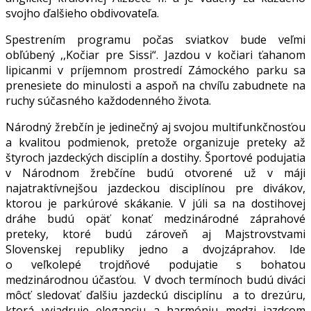
svojho ďalšieho obdivovateľa.
Spestrením programu počas sviatkov bude veľmi
obľúbený ,,Kočiar pre Sissi“. Jazdou v kočiari ťahanom
lipicanmi v príjemnom prostredí Zámockého parku sa
prenesiete do minulosti a aspoň na chvíľu zabudnete na
ruchy súčasného každodenného života.
Národný žrebčín je jedinečný aj svojou multifunkčnosťou
a kvalitou podmienok, pretože organizuje preteky až
štyroch jazdeckých disciplín a dostihy. Športové podujatia
v Národnom žrebčíne budú otvorené už v máji
najatraktívnejšou jazdeckou disciplínou pre divákov,
ktorou je parkúrové skákanie. V júli sa na dostihovej
dráhe budú opäť konať medzinárodné záprahové
preteky, ktoré budú zároveň aj Majstrovstvami
Slovenskej republiky jedno a dvojzáprahov. Ide
o veľkolepé trojdňové podujatie s bohatou
medzinárodnou účasťou. V dvoch termínoch budú diváci
môcť sledovať ďalšiu jazdeckú disciplínu a to drezúru,
ktorá vyjadruje eleganciu a harmóniu medzi jazdcom