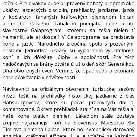
ročník. Pre divákov bude pripravený bohatý program ako
ukážky jazdeckých disciplín, prehliadky jazdiarne, jazda
v kočiaroch ťahaných kráľovským plemenom lipican
a mnoho ďalšieho. Ťahákom podujatia bude určite
slávnostný Galaprogram, ktorému sa tešia nielen tí
najmenší, ale aj dospelí. V Galaprograme sa predstavia
kone a jazdci Národného žrebčína spolu s pozvanými
hosťami. Jednotlivé ukážky sú vyjadrením využiteľnosti
koní a ich dôležitej úlohy v spoločnosti. Pre tých
nedočkavých sa brány otvárajú už o deň skôr Generálkou
Dňa otvorených dverí. Veríme, že opäť budú prekonané
naše očakávania v návštevnosti.
Návštevníci sa oficiálnym otvorením turistickej sezóny
môžu tešiť na prehliadky historickej jazdiarne z čias
Habsburgovcov, ktoré sú počas pracovných dní aj
komentované. Okrem prehliadok stajní sa na Vás tešia aj
naše kone piatich plemien. Lákadlom stále zostáva
zrejme najznámejší kôň na Slovensku Maestoso XIV
Timrava plemena lipican, ktorý bol symbolicky darovaný
anglickej kráľovnej Alžbete II. a je vďačný za každého