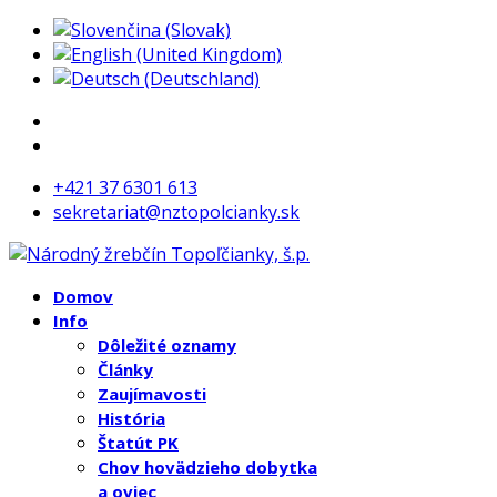
+421 37 6301 613
sekretariat@nztopolcianky.sk
Domov
Info
Dôležité oznamy
Články
Zaujímavosti
História
Štatút PK
Chov hovädzieho dobytka
a oviec