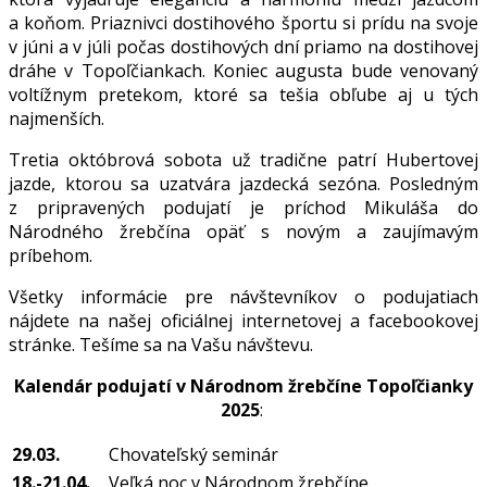
a koňom. Priaznivci dostihového športu si prídu na svoje
v júni a v júli počas dostihových dní priamo na dostihovej
dráhe v Topoľčiankach. Koniec augusta bude venovaný
voltížnym pretekom, ktoré sa tešia obľube aj u tých
najmenších.
Tretia októbrová sobota už tradične patrí Hubertovej
jazde, ktorou sa uzatvára jazdecká sezóna. Posledným
z pripravených podujatí je príchod Mikuláša do
Národného žrebčína opäť s novým a zaujímavým
príbehom.
Všetky informácie pre návštevníkov o podujatiach
nájdete na našej oficiálnej internetovej a facebookovej
stránke. Tešíme sa na Vašu návštevu.
Kalendár podujatí v Národnom žrebčíne Topoľčianky
2025
:
29.03.
Chovateľský seminár
18.-21.04.
Veľká noc v Národnom žrebčíne