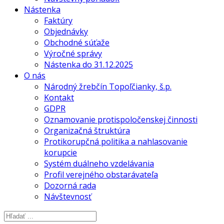
Nástenka
Faktúry
Objednávky
Obchodné súťaže
Výročné správy
Nástenka do 31.12.2025
O nás
Národný žrebčín Topoľčianky, š.p.
Kontakt
GDPR
Oznamovanie protispoločenskej činnosti
Organizačná štruktúra
Protikorupčná politika a nahlasovanie
korupcie
Systém duálneho vzdelávania
Profil verejného obstarávateľa
Dozorná rada
Návštevnosť