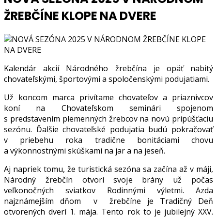
ŽREBČÍNE KLOPE NA DVERE
Kalendár akcií Národného žrebčína je opäť nabitý
chovateľskými, športovými a spoločenskými podujatiami.
Už koncom marca privítame chovateľov a priaznivcov
koní na Chovateľskom seminári spojenom
s predstavením plemenných žrebcov na novú pripúšťaciu
sezónu. Ďalšie chovateľské podujatia budú pokračovať
v priebehu roka tradične bonitáciami chovu
a výkonnostnými skúškami na jar a na jeseň.
Aj napriek tomu, že turistická sezóna sa začína až v máji,
Národný žrebčín otvorí svoje brány už počas
veľkonočných sviatkov Rodinnými výletmi. Azda
najznámejším dňom v žrebčíne je Tradičný Deň
otvorených dverí 1. mája. Tento rok to je jubilejný XXV.