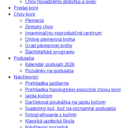
Chov hovädzieho dobytka a oviec
Predaj koní
Chov koní
Plemená
Zemský chov
Inseminačno-reprodukčné centrum
Online plemenná kniha
Úrad plemennej knihy
Šľachtiteľské programy
Podujatia
Kalendár podujatí 2026
Pozvánky na podujatia
Návštevníci
Prehliadka jazdiarne
Prehliadka hipologickej expozície chovu koní
Jazda kočom
Darčeková poukážka na jazdu kočom
Svadobný koč, koč na významné podujatia
Fotografovanie s koňmi
Klasická jazdecká škola
Návštevný poriadok