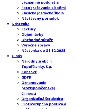
významné podujatia
Fotografovanie s koňmi
Klasická jazdecká škola
Návštevný poriadok
Nástenka
Faktúry
Objednávky
Obchodné súťaže
Výročné správy
Nástenka do 31.12.2025
O nás
Národný žrebčín
Topoľčianky, š.p.
Kontakt
GDPR
Oznamovanie
protispoločenskej
činnosti
Organizačná štruktúra
Protikorupčná politika a