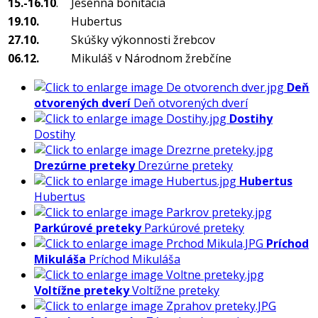
15.-16.10
.
Jesenná bonitácia
19.10.
Hubertus
27.10.
Skúšky výkonnosti žrebcov
06.12.
Mikuláš v Národnom žrebčíne
Deň
otvorených dverí
Deň otvorených dverí
Dostihy
Dostihy
Drezúrne preteky
Drezúrne preteky
Hubertus
Hubertus
Parkúrové preteky
Parkúrové preteky
Príchod
Mikuláša
Príchod Mikuláša
Voltížne preteky
Voltížne preteky