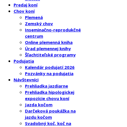
Predaj koní
Chov koní
Plemená
Zemský chov
Inseminačno-reprodukčné
centrum
Online plemenná kniha
Úrad plemennej knihy
Šľachtiteľské programy
Podujatia
Kalendár podujatí 2026
Pozvánky na podujatia
Návštevníci
Prehliadka jazdiarne
Prehliadka hipologickej
expozície chovu koní
Jazda kočom
Darčeková poukážka na
jazdu kočom
Svadobný koč, koč na