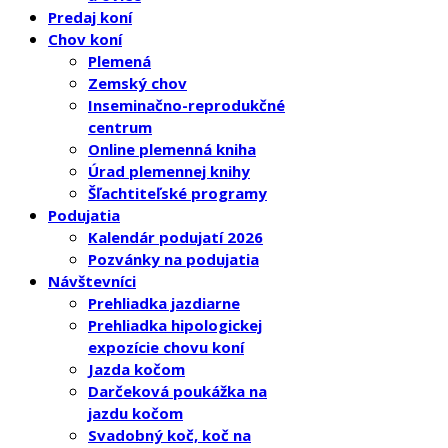
Predaj koní
Chov koní
Plemená
Zemský chov
Inseminačno-reprodukčné
centrum
Online plemenná kniha
Úrad plemennej knihy
Šľachtiteľské programy
Podujatia
Kalendár podujatí 2026
Pozvánky na podujatia
Návštevníci
Prehliadka jazdiarne
Prehliadka hipologickej
expozície chovu koní
Jazda kočom
Darčeková poukážka na
jazdu kočom
Svadobný koč, koč na