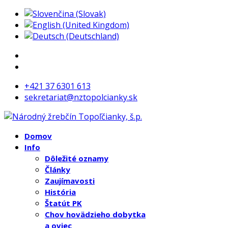
+421 37 6301 613
sekretariat@nztopolcianky.sk
Domov
Info
Dôležité oznamy
Články
Zaujímavosti
História
Štatút PK
Chov hovädzieho dobytka
a oviec