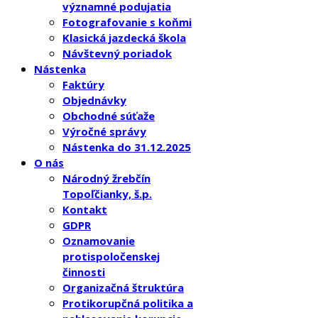
významné podujatia
Fotografovanie s koňmi
Klasická jazdecká škola
Návštevný poriadok
Nástenka
Faktúry
Objednávky
Obchodné súťaže
Výročné správy
Nástenka do 31.12.2025
O nás
Národný žrebčín
Topoľčianky, š.p.
Kontakt
GDPR
Oznamovanie
protispoločenskej
činnosti
Organizačná štruktúra
Protikorupčná politika a