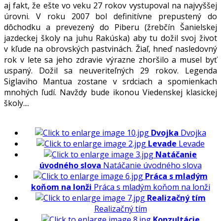
aj fakt, že ešte vo veku 27 rokov vystupoval na najvyššej
úrovni. V roku 2007 bol definitívne prepustený do
dôchodku a prevezený do Piberu (žrebčín Šanielskej
jazdeckej školy na juhu Rakúska) aby tu dožil svoj život
v kľude na obrovských pastvinách. Žiaľ, hneď nasledovný
rok v lete sa jeho zdravie výrazne zhoršilo a musel byť
uspaný. Dožil sa neuveriteľných 29 rokov. Legenda
Siglaviho Mantua zostane v srdciach a spomienkach
mnohých ľudí. Navždy bude ikonou Viedenskej klasickej
školy....
Dvojka
Dvojka
Levade
Levade
Natáčanie
úvodného slova
Natáčanie úvodného slova
Práca s mladým
koňom na lonži
Práca s mladým koňom na lonži
Realizačný tím
Realizačný tím
Konzultácie