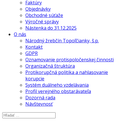
Faktúry
Objednávky
Obchodné súťaže
Výročné správy
Nástenka do 31.12.2025
O nás
Národný žrebčín Topoľčianky, š.p.
Kontakt
GDPR
Oznamovanie protispoločenskej činnosti
Organizačná štruktúra
Protikorupčná politika a nahlasovanie
korupcie
Systém duálneho vzdelávania
Profil verejného obstarávateľa
Dozorná rada
Návštevnosť