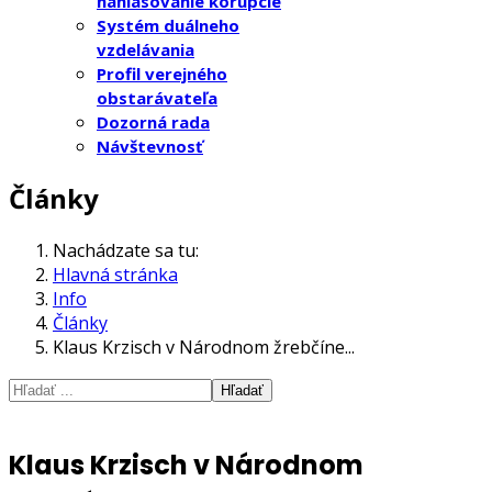
nahlasovanie korupcie
Systém duálneho
vzdelávania
Profil verejného
obstarávateľa
Dozorná rada
Návštevnosť
Články
Nachádzate sa tu:
Hlavná stránka
Info
Články
Klaus Krzisch v Národnom žrebčíne...
Hľadať
Klaus Krzisch v Národnom