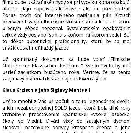
filmu bude ukázať aké chyby sa pri výcviku koňa opakujú,
ako sa dajú napraviť, ale hlavne ako im predchádzať.
Počas troch dní intenzívneho natáčania pán Krzisch
predviedol svoje dlhoročné skúsenosti na koňoch, ktoré
predtým vôbec nepoznal. Systematickým opakovaním
cvikov vždy dosiahol súhru s koňom na ktorom sedel. Bol
to dôkaz autentickej profesionality, ktorú by sa mal
snažiť dosiahnuť každý jazdec.
Už spomínaný dokument sa bude volať „Filmische
Notizen zur Klassischen Reitkunst“. Svetlo sveta by mal
uzrieť začiatkom budúceho roka. Veríme, že sa tento
zaujímavý materiál dostane aj na slovenský trh.
Klaus Krzisch a jeho Siglavy Mantua I
Určite mnohí z Vás už počuli o tejto legendárnej dvojici
a ich nezabudnuteľnej SOLO jazde, ktorá bola dlhé roky
vrcholným predstavením Španielskej vysokej jazdeckej
školy vo Viedni. Diváci vždy so zatajeným dychom
sledovali bezchybné pohyby krásneho žrebca a jeho