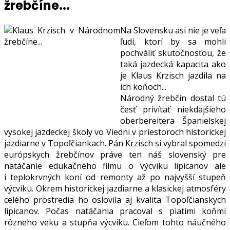
žrebčíne...
Na Slovensku asi nie je veľa
ľudí, ktorí by sa mohli
pochváliť skutočnosťou, že
taká jazdecká kapacita ako
je Klaus Krzisch jazdila na
ich koňoch...
Národný žrebčín dostal tú
česť privítať niekdajšieho
oberbereitera Španielskej
vysokej jazdeckej školy vo Viedni v priestoroch historickej
jazdiarne v Topoľčiankach. Pán Krzisch si vybral spomedzi
európskych žrebčínov práve ten náš slovenský pre
natáčanie edukačného filmu o výcviku lipicanov ale
i teplokrvných koní od remonty až po najvyšší stupeň
výcviku. Okrem historickej jazdiarne a klasickej atmosféry
celého prostredia ho oslovila aj kvalita Topoľčianskych
lipicanov. Počas natáčania pracoval s piatimi koňmi
rôzneho veku a stupňa výcviku. Cieľom tohto náučného