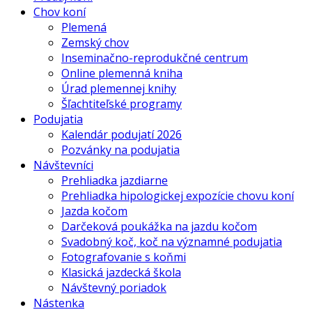
Chov koní
Plemená
Zemský chov
Inseminačno-reprodukčné centrum
Online plemenná kniha
Úrad plemennej knihy
Šľachtiteľské programy
Podujatia
Kalendár podujatí 2026
Pozvánky na podujatia
Návštevníci
Prehliadka jazdiarne
Prehliadka hipologickej expozície chovu koní
Jazda kočom
Darčeková poukážka na jazdu kočom
Svadobný koč, koč na významné podujatia
Fotografovanie s koňmi
Klasická jazdecká škola
Návštevný poriadok
Nástenka