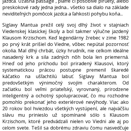
jazdca. Úžasná passage , piaffe či pôsobivé piruety, alebo
preskokové rady jedna jedna... všetko sa dialo na základe
neviditeľných pomôcok jazdca a ľahkosti pohybu koňa...
Siglavy Mantua prežil celý svoj dlhý život v stajniach
Viedenskej klasickej školy a bol takmer výlučne jazdený
Klausom Krzischom. Keď legendárny žrebec v zime 1982
po prvý krát prišiel do Viedne, vôbec nepútal pozornosť
okolia. Mal dlhý chrbát, úzky hrudník, nie celkom ideálne
nasadený krk a sila zadných nôh bola len priemerná.
Hneď od jeho príchodu bol priradený Klausovi, ktorý
systematickou prácou postupne premenil škaredé
káčatko na ušľachtilú labuť. Siglavy Mantua bol
predovšetkým výnimočný svojím charakterom. Od
začiatku bol veľmi priateľský, vyrovnaný, prirodzene
inteligentný a ochotný spolupracovať, čo mu rozhodne
pomohlo prekonať jeho exteriérové nevýhody. Viac ako
20 rokov bol hviezdou všetkých vystúpení, ale najväčšiu
slávu mu prinieslo už spomínané sólo s Klausom
Krzischom, ktoré predvádzali nielen vo Viedni ale aj po
celom svete. Tešil sa dobrému zdraviu čomu nasvedčuje