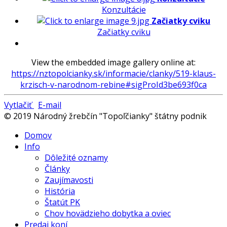
Konzultácie
Začiatky cviku
Začiatky cviku
View the embedded image gallery online at:
https://nztopolcianky.sk/informacie/clanky/519-klaus-
krzisch-v-narodnom-rebine#sigProId3be693f0ca
Vytlačiť
E-mail
© 2019 Národný žrebčín "Topoľčianky" štátny podnik
Domov
Info
Dôležité oznamy
Články
Zaujímavosti
História
Štatút PK
Chov hovädzieho dobytka a oviec
Predaj koní