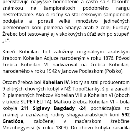
predstavuje najvyššie hodnotenie a často sa s takouto
známkou na šampionátoch podobného rangu
nestretávame. Ako 4-ročný sa stal celkovým šampiónom
podujatia a porazil veľké množstvo jedinečných
plemenných koní plemena Shagya-arab z celej Európy.
Žrebec bol testovaný aj v skokových súťažiach po stupeň
„L“.
Kmeň Koheilan bol založený originálnym arabským
žrebcom Koheilan Adjuze narodeným v roku 1876. Pôvod
žrebca Koheilan VI nadväzoval na žrebca Koheilan,
narodeného v roku 1942 v Janowe Podlaskom (Poľsko).
Otcom žrebca bol
Koheilan IV
, ktorý sa stal producentom
9 elitných chovných kobýl v NŽ Topoľčianky, š.p. a zaradil
2 plemenných žrebcov Koheilan VIII a Koheilan VI (oboch
v triede SUPER ELITA). Matkou žrebca Koheilan VI – bola
kobyla
211 Siglavy Bagdady -24
, pochádzajúca zo
známej a uznávanej rodiny shagya-arabských koní
592
Gratióza
, založenej v maďarskom žrebčíne
Mezöhegyessi (v roku 1803). Do chovu kobyla zaradila