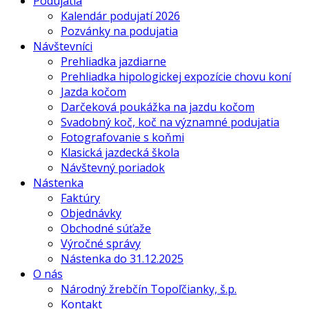
Podujatia
Kalendár podujatí 2026
Pozvánky na podujatia
Návštevníci
Prehliadka jazdiarne
Prehliadka hipologickej expozície chovu koní
Jazda kočom
Darčeková poukážka na jazdu kočom
Svadobný koč, koč na významné podujatia
Fotografovanie s koňmi
Klasická jazdecká škola
Návštevný poriadok
Nástenka
Faktúry
Objednávky
Obchodné súťaže
Výročné správy
Nástenka do 31.12.2025
O nás
Národný žrebčín Topoľčianky, š.p.
Kontakt