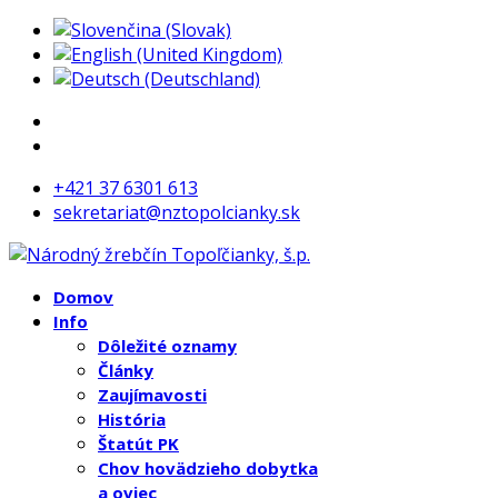
+421 37 6301 613
sekretariat@nztopolcianky.sk
Domov
Info
Dôležité oznamy
Články
Zaujímavosti
História
Štatút PK
Chov hovädzieho dobytka
a oviec