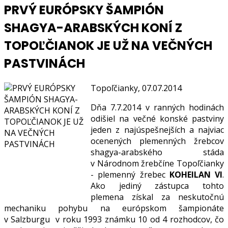
PRVÝ EURÓPSKY ŠAMPIÓN
SHAGYA-ARABSKÝCH KONÍ Z
TOPOĽČIANOK JE UŽ NA VEČNÝCH
PASTVINÁCH
Topoľčianky, 07.07.2014
Dňa 7.7.2014 v ranných hodinách
odišiel na večné konské pastviny
jeden z najúspešnejších a najviac
ocenených plemenných žrebcov
shagya-arabského stáda
v Národnom žrebčíne Topoľčianky
- plemenný žrebec
KOHEILAN VI
.
Ako jediný zástupca tohto
plemena získal za neskutočnú
mechaniku pohybu na európskom šampionáte
v Salzburgu v roku 1993 známku 10 od 4 rozhodcov, čo