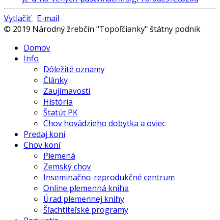
Vytlačiť
E-mail
© 2019 Národný žrebčín "Topoľčianky" štátny podnik
Domov
Info
Dôležité oznamy
Články
Zaujímavosti
História
Štatút PK
Chov hovädzieho dobytka a oviec
Predaj koní
Chov koní
Plemená
Zemský chov
Inseminačno-reprodukčné centrum
Online plemenná kniha
Úrad plemennej knihy
Šľachtiteľské programy