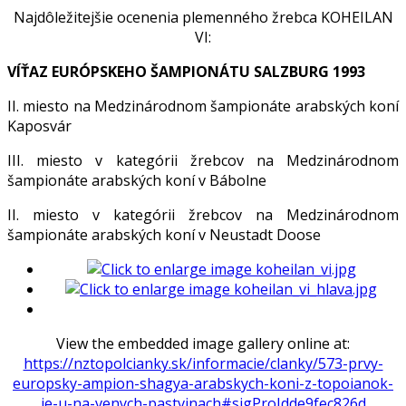
Najdôležitejšie ocenenia plemenného žrebca KOHEILAN
VI:
VÍŤAZ EURÓPSKEHO ŠAMPIONÁTU SALZBURG 1993
II. miesto na Medzinárodnom šampionáte arabských koní
Kaposvár
III. miesto v kategórii žrebcov na Medzinárodnom
šampionáte arabských koní v Bábolne
II. miesto v kategórii žrebcov na Medzinárodnom
šampionáte arabských koní v Neustadt Doose
View the embedded image gallery online at:
https://nztopolcianky.sk/informacie/clanky/573-prvy-
europsky-ampion-shagya-arabskych-koni-z-topoianok-
je-u-na-venych-pastvinach#sigProIdde9fec826d