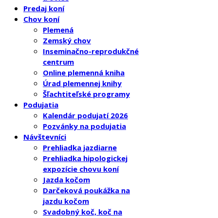
Predaj koní
Chov koní
Plemená
Zemský chov
Inseminačno-reprodukčné
centrum
Online plemenná kniha
Úrad plemennej knihy
Šľachtiteľské programy
Podujatia
Kalendár podujatí 2026
Pozvánky na podujatia
Návštevníci
Prehliadka jazdiarne
Prehliadka hipologickej
expozície chovu koní
Jazda kočom
Darčeková poukážka na
jazdu kočom
Svadobný koč, koč na