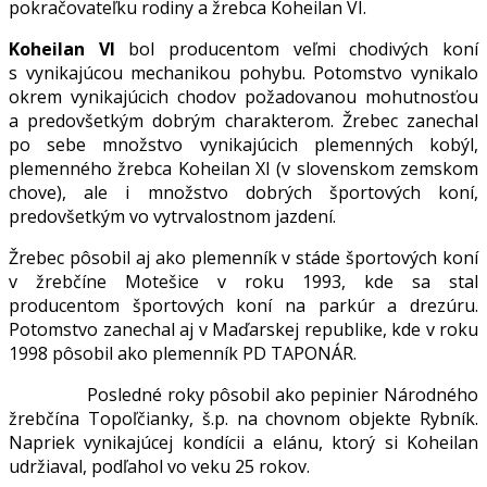
pokračovateľku rodiny a žrebca Koheilan VI.
Koheilan VI
bol producentom veľmi chodivých koní
s vynikajúcou mechanikou pohybu. Potomstvo vynikalo
okrem vynikajúcich chodov požadovanou mohutnosťou
a predovšetkým dobrým charakterom. Žrebec zanechal
po sebe množstvo vynikajúcich plemenných kobýl,
plemenného žrebca Koheilan XI (v slovenskom zemskom
chove), ale i množstvo dobrých športových koní,
predovšetkým vo vytrvalostnom jazdení.
Žrebec pôsobil aj ako plemenník v stáde športových koní
v žrebčíne Motešice v roku 1993, kde sa stal
producentom športových koní na parkúr a drezúru.
Potomstvo zanechal aj v Maďarskej republike, kde v roku
1998 pôsobil ako plemenník PD TAPONÁR.
Posledné roky pôsobil ako pepinier Národného
žrebčína Topoľčianky, š.p. na chovnom objekte Rybník.
Napriek vynikajúcej kondícii a elánu, ktorý si Koheilan
udržiaval, podľahol vo veku 25 rokov.