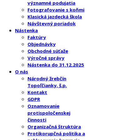
významné podujatia
Fotografovanie s koňmi
Klasická jazdecká škola
Návštevný poriadok
Nástenka
Faktúry
Objednávky
Obchodné súťaže
Výročné správy
Nástenka do 31.12.2025
O nás
Národný žrebčín
Topoľčianky, š.p.
Kontakt
GDPR
Oznamovanie
protispoločenskej
činnosti
Organizačná štruktúra
Protikorupčná politika a