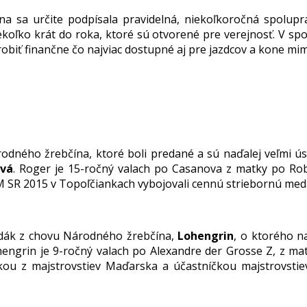
 sa určite podpísala pravidelná, niekoľkoročná spolu
oľko krát do roka, ktoré sú otvorené pre verejnosť. V spo
 urobiť finančne čo najviac dostupné aj pre jazdcov a kone 
dného žrebčína, ktoré boli predané a sú naďalej veľmi ús
ová
. Roger je 15-ročný valach po Casanova z matky po Rob
 M SR 2015 v Topoľčiankach vybojovali cennú striebornú meda
edák z chovu Národného žrebčína,
Lohengrin
, o ktorého n
engrin je 9-ročný valach po Alexandre der Grosse Z, z mat
kou z majstrovstiev Maďarska a účastníčkou majstrovsti