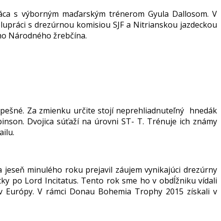
práca s výborným maďarským trénerom Gyula Dallosom. V
lupráci s drezúrnou komisiou SJF a Nitrianskou jazdeckou
mimo Národného žrebčína.
pešné. Za zmienku určite stojí neprehliadnuteľný hnedák
inson. Dvojica súťaží na úrovni ST- T. Trénuje ich známy
ilu.
a jeseň minulého roku prejavil záujem vynikajúci drezúrny
ky po Lord Incitatus. Tento rok sme ho v obdĺžniku vídali
ev Európy. V rámci Donau Bohemia Trophy 2015 získali v