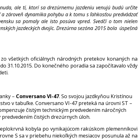
uda, ale tí, ktorí sa drezúrnemu jazdeniu venujú budú určite
sť a zároveň dynamika pohybu a k tomu s ľahkosťou predvádzať
ovensku sa pomaly ale isto posúva vpred. Svedčí o tom nielen
lovenských jazdeckých dvojíc. Drezúrna sezóna 2015 bola úspešná
zo všetkých oficiálnych národných pretekov konaných na
 do 31.10.2015. Do konečného poradia sa započítavalo vždy
eti.
ianky –
Conversano VI-47
. So svojou jazdkyňou Kristínou
nstvo v tabuľke. Conversano VI-47 preteká na úrovni ST –
e kompenzuje čistým technickým predvedením náročných
 predvedením čistých drezúrnych úloh.
 teplokrvná kobyla po vynikajúcom rakúskom plemenníkovi
úrovne S sa v priebehu niekoľkých mesiacov posunula až na