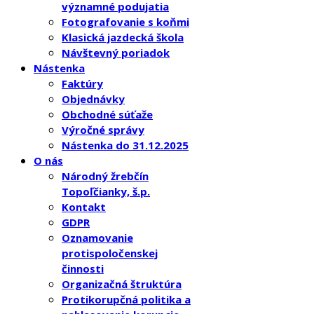
významné podujatia
Fotografovanie s koňmi
Klasická jazdecká škola
Návštevný poriadok
Nástenka
Faktúry
Objednávky
Obchodné súťaže
Výročné správy
Nástenka do 31.12.2025
O nás
Národný žrebčín
Topoľčianky, š.p.
Kontakt
GDPR
Oznamovanie
protispoločenskej
činnosti
Organizačná štruktúra
Protikorupčná politika a