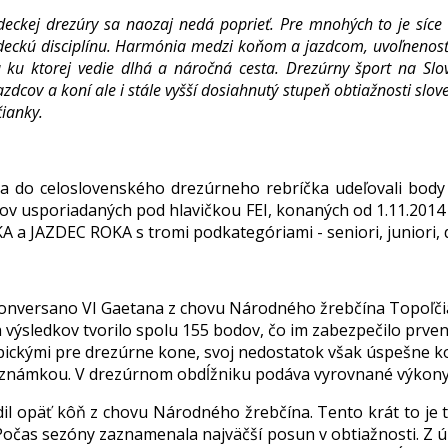
ckej drezúry sa naozaj nedá poprieť. Pre mnohých to je síce n
jazdeckú disciplínu. Harmónia medzi koňom a jazdcom, uvoľneno
a ku ktorej vedie dlhá a náročná cesta. Drezúrny šport na Sl
azdcov a koní ale i stále vyšší dosiahnutý stupeň obtiažnosti s
ianky.
do celoslovenského drezúrneho rebríčka udeľovali body 
kov usporiadaných pod hlavičkou FEI, konaných od 1.11.2014
A a JAZDEC ROKA s tromi podkategóriami - seniori, juniori, d
Conversano VI Gaetana z chovu Národného žrebčína Topoľč
h výsledkov tvorilo spolu 155 bodov, čo im zabezpečilo prve
 typickými pre drezúrne kone, svoj nedostatok však úspešn
ou známkou. V drezúrnom obdĺžniku podáva vyrovnané výkony
il opäť kôň z chovu Národného žrebčína. Tento krát to je
 Počas sezóny zaznamenala najväčší posun v obtiažnosti. Z 