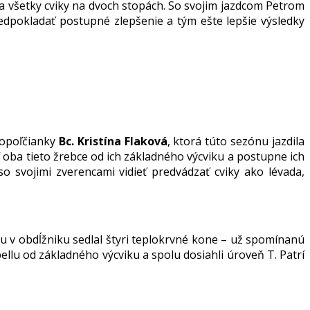
a všetky cviky na dvoch stopách. So svojim jazdcom Petrom
dpokladať postupné zlepšenie a tým ešte lepšie výsledky
Topoľčianky
Bc. Kristína Flaková
, ktorá túto sezónu jazdila
í oba tieto žrebce od ich základného výcviku a postupne ich
o svojimi zverencami vidieť predvádzať cviky ako lévada,
nu v obdĺžniku sedlal štyri teplokrvné kone – už spomínanú
bellu od základného výcviku a spolu dosiahli úroveň T. Patrí