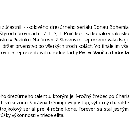
zúčastnili 4-kolového drezúrneho seriálu Donau Bohemia T
 štyroch úrovniach – Z, L, S, T. Prvé kolo sa konalo v rakús
vensku v Pezinku. Na úrovni Z Slovensko reprezentovala dvo
i držať prvenstvo po všetkých troch kolách. Vo finále im vš
úrovni S reprezentoval národné farby
Peter Vančo
a
Labella
ho drezúrneho talentu, ktorým je 4-ročný žrebec po Char
rtovú sezónu. Správny tréningový postup, výborný charakter
trojkolový seriál pre 4-ročné kone. Forever sa stal jasn
šky výkonnosti v triede elita.