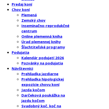
Predaj koní
Chov koní
Plemená
Zemský chov
Inseminačno-reprodukčné
centrum
Online plemenná kniha
Úrad plemennej knihy
Šľachtiteľské programy
Podujatia
Kalendár podujatí 2026
Pozvánky na podujatia
Návštevníci
Prehliadka jazdiarne
Prehliadka hipologickej
expozície chovu koní
Jazda kočom
Darčeková poukážka na
jazdu kočom
Svadobný koč, koč na