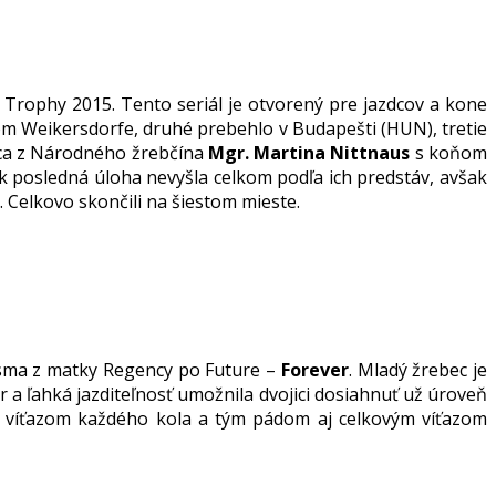
rophy 2015. Tento seriál je otvorený pre jazdcov a kone
kom Weikersdorfe, druhé prebehlo v Budapešti (HUN), tretie
jica z Národného žrebčína
Mgr. Martina Nittnaus
s koňom
ak posledná úloha nevyšla celkom podľa ich predstáv, avšak
. Celkovo skončili na šiestom mieste.
isma z matky Regency po Future –
Forever
. Mladý žrebec je
 a ľahká jazditeľnosť umožnila dvojici dosiahnuť už úroveň
ým víťazom každého kola a tým pádom aj celkovým víťazom