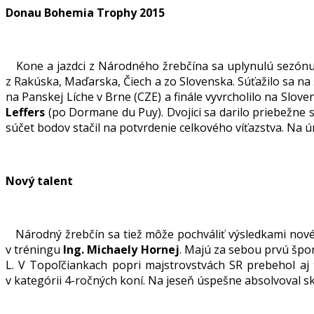
Donau Bohemia Trophy 2015
Kone a jazdci z Národného žrebčína sa uplynulú sezónu 
z Rakúska, Maďarska, Čiech a zo Slovenska. Súťažilo sa na
na Panskej Líche v Brne (CZE) a finále vyvrcholilo na Slo
Leffers
(po Dormane du Puy). Dvojici sa darilo priebežne s
súčet bodov stačil na potvrdenie celkového víťazstva. Na 
Nový talent
Národný žrebčín sa tiež môže pochváliť výsledkami nové
v tréningu
Ing. Michaely Hornej
. Majú za sebou prvú špo
L. V Topoľčiankach popri majstrovstvách SR prebehol aj 
v kategórii 4-ročných koní. Na jeseň úspešne absolvoval skú