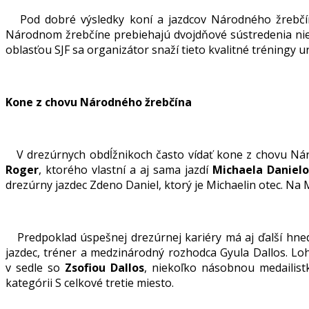
Pod dobré výsledky koní a jazdcov Národného žrebčína
Národnom žrebčíne prebiehajú dvojdňové sústredenia niek
oblasťou SJF sa organizátor snaží tieto kvalitné tréningy
Kone z chovu Národného žrebčína
V drezúrnych obdĺžnikoch často vídať kone z chovu Náro
Roger
, ktorého vlastní a aj sama jazdí
Michaela Daniel
drezúrny jazdec Zdeno Daniel, ktorý je Michaelin otec. Na
Predpoklad úspešnej drezúrnej kariéry má aj ďalší hn
jazdec, tréner a medzinárodný rozhodca Gyula Dallos. Loh
v sedle so
Zsofiou Dallos
, niekoľko násobnou medailist
kategórii S celkové tretie miesto.