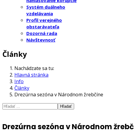
nahlasovanie korupcie
Systém duálneho
vzdelávania
Profil verejného
obstarávateľa
Dozorná rada
Návštevnosť
Články
Nachádzate sa tu:
Hlavná stránka
Info
Články
Drezúrna sezóna v Národnom žrebčíne
Hľadať
Drezúrna sezóna v Národnom žrebč