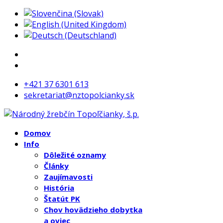
+421 37 6301 613
sekretariat@nztopolcianky.sk
Domov
Info
Dôležité oznamy
Články
Zaujímavosti
História
Štatút PK
Chov hovädzieho dobytka
a oviec