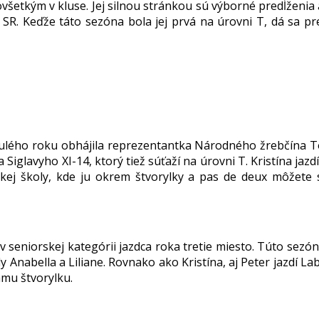
všetkým v kluse. Jej silnou stránkou sú výborné predĺženia 
. Keďže táto sezóna bola jej prvá na úrovni T, dá sa pre
nulého roku obhájila reprezentantka Národného žrebčína 
Siglavyho XI-14, ktorý tiež súťaží na úrovni T. Kristína jazd
nskej školy, kde ju okrem štvorylky a pas de deux môžete s
v seniorskej kategórii jazdca roka tretie miesto. Túto sezó
 Anabella a Liliane. Rovnako ako Kristína, aj Peter jazdí La
ámu štvorylku.