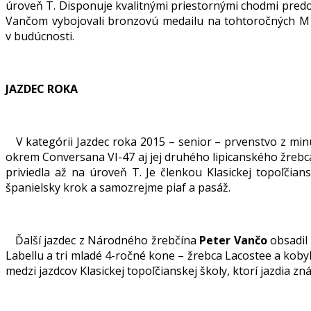
úroveň T. Disponuje kvalitnými priestornými chodmi predo
Vančom vybojovali bronzovú medailu na tohtoročných M SR
v budúcnosti.
JAZDEC ROKA
V kategórii Jazdec roka 2015 – senior – prvenstvo z mi
okrem Conversana VI-47 aj jej druhého lipicanského žrebca 
priviedla až na úroveň T. Je členkou Klasickej topoľčia
španielsky krok a samozrejme piaf a pasáž.
Ďalší jazdec z Národného žrebčína
Peter Vančo
obsadil 
Labellu a tri mladé 4-ročné kone – žrebca Lacostee a kobyly
medzi jazdcov Klasickej topoľčianskej školy, ktorí jazdia zn