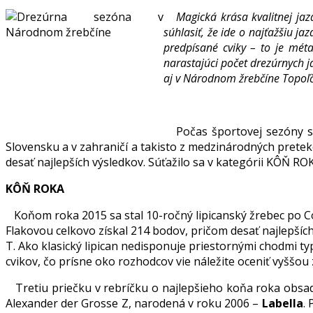
Magická krása kvalitnej jazde
súhlasiť, že ide o najťažšiu 
predpísané cviky – to je mét
narastajúci počet drezúrnych j
aj v Národnom žrebčíne Topoľč
Počas športovej sezóny sa 
Slovensku a v zahraničí a takisto z medzinárodných prete
desať najlepších výsledkov. Súťažilo sa v kategórii KÔŇ ROK
KÔŇ ROKA
Koňom roka 2015 sa stal 10-ročný lipicanský žrebec po 
Flakovou celkovo získal 214 bodov, pričom desať najlepšíc
T. Ako klasický lipican nedisponuje priestornými chodmi
cvikov, čo prísne oko rozhodcov vie náležite oceniť vyšš
Tretiu priečku v rebríčku o najlepšieho koňa roka obsad
Alexander der Grosse Z, narodená v roku 2006 –
Labella
.