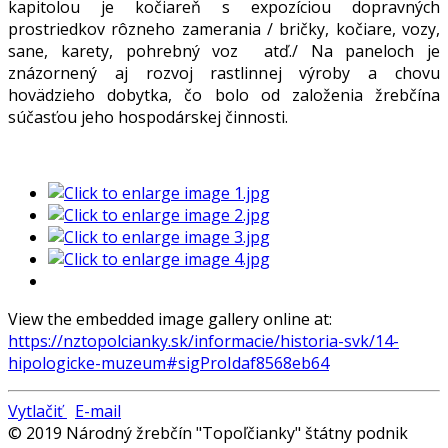
kapitolou je kočiareň s expozíciou dopravných
prostriedkov rôzneho zamerania / bričky, kočiare, vozy,
sane, karety, pohrebný voz atď./ Na paneloch je
znázornený aj rozvoj rastlinnej výroby a chovu
hovädzieho dobytka, čo bolo od založenia žrebčína
súčasťou jeho hospodárskej činnosti.
View the embedded image gallery online at:
https://nztopolcianky.sk/informacie/historia-svk/14-
hipologicke-muzeum#sigProIdaf8568eb64
Vytlačiť
E-mail
© 2019 Národný žrebčín "Topoľčianky" štátny podnik