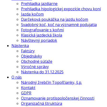
Prehliadka jazdiarne
Prehliadka hipologickej expozície chovu koní
Jazda kočom
Darčeková poukážka na jazdu kočom
Svadobný koč, koč na významné podujatia
Fotografovanie s koňmi
Klasická jazdecká škola
Návštevný poriadok
Nástenka
Faktúry
Objednávky
Obchodné súťaže
Výročné správy
Nástenka do 31.12.2025
O nás
Národný žrebčín Topoľčianky, š.p.
Kontakt
GDPR
Oznamovanie protispoločenskej činnosti
Organizačná štruktúra