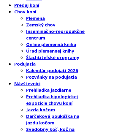
Predaj koní
Chov koní
Plemená
Zemský chov
Inseminačno-reprodukčné
centrum
Online plemenná kniha
Úrad plemennej knihy
Šľachtiteľské programy
Podujatia
Kalendár podujatí 2026
Pozvánky na podujatia
Návštevníci
Prehliadka jazdiarne
Prehliadka hipologickej
expozície chovu koní
Jazda kočom
Darčeková poukážka na
jazdu kočom
Svadobný koč, koč na