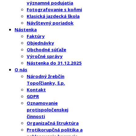
významné podujatia
Fotografovanie s koňmi
Klasická jazdecká škola
Návštevný poriadok
Nástenka
Faktúry
Objednávky
Obchodné súťaže
Výročné správy
Nástenka do 31.12.2025
O nás
Národný žrebčín
Topoľčianky, š.p.
Kontakt
GDPR
Oznamovanie
protispoločenskej
činnosti
Organizačná štruktúra
Protikorupčná politika a