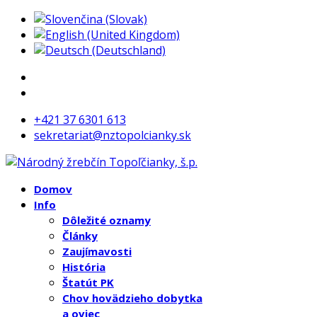
+421 37 6301 613
sekretariat@nztopolcianky.sk
Domov
Info
Dôležité oznamy
Články
Zaujímavosti
História
Štatút PK
Chov hovädzieho dobytka
a oviec