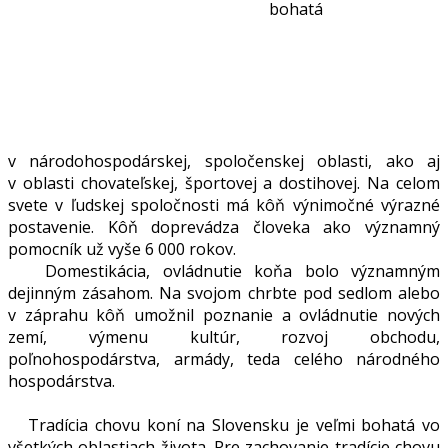
bohatá
v národohospodárskej, spoločenskej oblasti, ako aj
v oblasti chovateľskej, športovej a dostihovej. Na celom
svete v ľudskej spoločnosti má kôň výnimočné výrazné
postavenie. Kôň doprevádza človeka ako významný
pomocník už vyše 6 000 rokov.
Domestikácia, ovládnutie koňa bolo významným
dejinným zásahom. Na svojom chrbte pod sedlom alebo
v záprahu kôň umožnil poznanie a ovládnutie nových
zemí, výmenu kultúr, rozvoj obchodu,
poľnohospodárstva, armády, teda celého národného
hospodárstva.
Tradícia chovu koní na Slovensku je veľmi bohatá vo
všetkých oblastiach života. Pre zachovanie tradície chovu