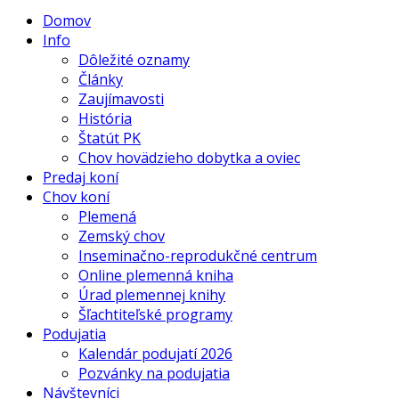
Domov
Info
Dôležité oznamy
Články
Zaujímavosti
História
Štatút PK
Chov hovädzieho dobytka a oviec
Predaj koní
Chov koní
Plemená
Zemský chov
Inseminačno-reprodukčné centrum
Online plemenná kniha
Úrad plemennej knihy
Šľachtiteľské programy
Podujatia
Kalendár podujatí 2026
Pozvánky na podujatia
Návštevníci