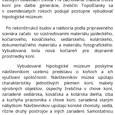
koní pre ďalšie generácie, žrebčín Topoľčianky sa
v osemdesiatych rokoch podujal postupne vybudovať
hipologické múzeum.
Po rekonštrukcii budov a nádvoria podľa pripraveného
scenára začalo so sústreďovaním materiálu jazdeckého,
kočiarového, kováčskeho, sedlárskeho, kolárskeho,
dokumentačného materiálu a materiálu fotografického.
Vybudovaná bola nová kočiareň pre dopravné
prostriedky koní.
Vybudované hipologické múzeum poskytne
návštevníkom ucelenú predstavu o koňoch a ich
využívaní spoločnosti. Návštevníkov múzea upútajú
charakteristiky jednotlivých plemien koní, makety
výrobných objektov, úspechy žrebčína v chove koní,
zariadené sedlárska, kováčska a kolárska dielňa, izba
a kuchyňa pracovníka v chove koní, zariadená starým
nábytkom. Návštevníkov upútajú konské chomúty, sedlá,
rôzne druhy postrojov a iných zariadení. Samostatnou