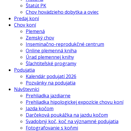
Štatút PK
Chov hovädzieho dobytka a oviec
Predaj koní
Chov koní
Plemená
Zemský chov
Inseminačno-reprodukčné centrum
Online plemenná kniha
Úrad plemennej knihy
Šľachtiteľské programy
Podujatia
Kalendár podujatí 2026
Pozvánky na podujatia
Návštevníci
Prehliadka jazdiarne
Prehliadka hipologickej expozície chovu koní
Jazda kočom
Darčeková poukážka na jazdu kočom
Svadobný koč, koč na významné podujatia
Fotografovanie s koňmi