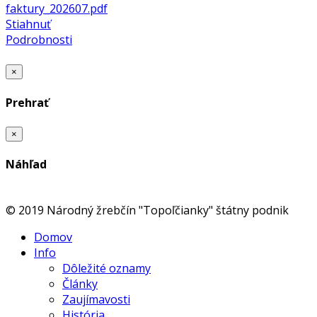
faktury_202607.pdf
Stiahnuť
Podrobnosti
×
Prehrať
×
Náhľad
© 2019 Národný žrebčín "Topoľčianky" štátny podnik
Domov
Info
Dôležité oznamy
Články
Zaujímavosti
História