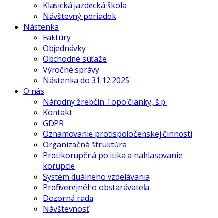
Klasická jazdecká škola
Návštevný poriadok
Nástenka
Faktúry
Objednávky
Obchodné súťaže
Výročné správy
Nástenka do 31.12.2025
O nás
Národný žrebčín Topoľčianky, š.p.
Kontakt
GDPR
Oznamovanie protispoločenskej činnosti
Organizačná štruktúra
Protikorupčná politika a nahlasovanie
korupcie
Systém duálneho vzdelávania
Profil verejného obstarávateľa
Dozorná rada
Návštevnosť