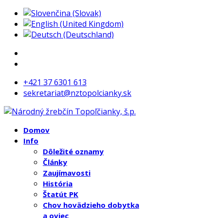
+421 37 6301 613
sekretariat@nztopolcianky.sk
Domov
Info
Dôležité oznamy
Články
Zaujímavosti
História
Štatút PK
Chov hovädzieho dobytka
a oviec