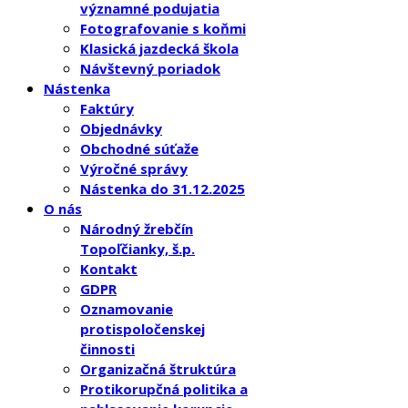
významné podujatia
Fotografovanie s koňmi
Klasická jazdecká škola
Návštevný poriadok
Nástenka
Faktúry
Objednávky
Obchodné súťaže
Výročné správy
Nástenka do 31.12.2025
O nás
Národný žrebčín
Topoľčianky, š.p.
Kontakt
GDPR
Oznamovanie
protispoločenskej
činnosti
Organizačná štruktúra
Protikorupčná politika a