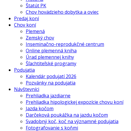
Štatút PK
Chov hovädzieho dobytka a oviec
Predaj koní
Chov koní
Plemená
Zemský chov
Inseminačno-reprodukčné centrum
Online plemenná kniha
Úrad plemennej knihy
Šľachtiteľské programy
Podujatia
Kalendár podujatí 2026
Pozvánky na podujatia
Návštevníci
Prehliadka jazdiarne
Prehliadka hipologickej expozície chovu koní
Jazda kočom
Darčeková poukážka na jazdu kočom
Svadobný koč, koč na významné podujatia
Fotografovanie s koňmi