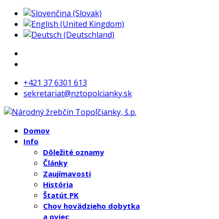
+421 37 6301 613
sekretariat@nztopolcianky.sk
Domov
Info
Dôležité oznamy
Články
Zaujímavosti
História
Štatút PK
Chov hovädzieho dobytka
a oviec