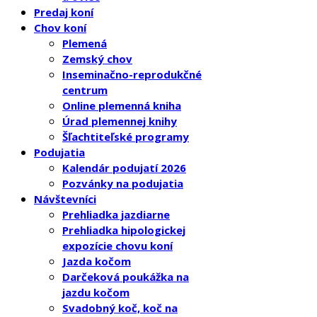
Predaj koní
Chov koní
Plemená
Zemský chov
Inseminačno-reprodukčné
centrum
Online plemenná kniha
Úrad plemennej knihy
Šľachtiteľské programy
Podujatia
Kalendár podujatí 2026
Pozvánky na podujatia
Návštevníci
Prehliadka jazdiarne
Prehliadka hipologickej
expozície chovu koní
Jazda kočom
Darčeková poukážka na
jazdu kočom
Svadobný koč, koč na