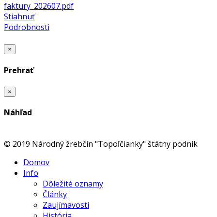
faktury_202607.pdf
Stiahnuť
Podrobnosti
×
Prehrať
×
Náhľad
© 2019 Národný žrebčín "Topoľčianky" štátny podnik
Domov
Info
Dôležité oznamy
Články
Zaujímavosti
História