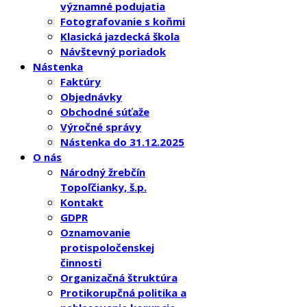
významné podujatia
Fotografovanie s koňmi
Klasická jazdecká škola
Návštevný poriadok
Nástenka
Faktúry
Objednávky
Obchodné súťaže
Výročné správy
Nástenka do 31.12.2025
O nás
Národný žrebčín
Topoľčianky, š.p.
Kontakt
GDPR
Oznamovanie
protispoločenskej
činnosti
Organizačná štruktúra
Protikorupčná politika a