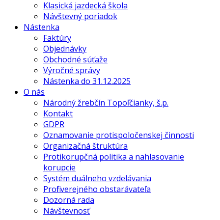
Klasická jazdecká škola
Návštevný poriadok
Nástenka
Faktúry
Objednávky
Obchodné súťaže
Výročné správy
Nástenka do 31.12.2025
O nás
Národný žrebčín Topoľčianky, š.p.
Kontakt
GDPR
Oznamovanie protispoločenskej činnosti
Organizačná štruktúra
Protikorupčná politika a nahlasovanie
korupcie
Systém duálneho vzdelávania
Profil verejného obstarávateľa
Dozorná rada
Návštevnosť