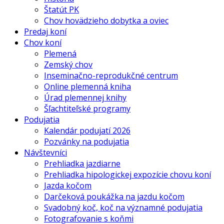
Štatút PK
Chov hovädzieho dobytka a oviec
Predaj koní
Chov koní
Plemená
Zemský chov
Inseminačno-reprodukčné centrum
Online plemenná kniha
Úrad plemennej knihy
Šľachtiteľské programy
Podujatia
Kalendár podujatí 2026
Pozvánky na podujatia
Návštevníci
Prehliadka jazdiarne
Prehliadka hipologickej expozície chovu koní
Jazda kočom
Darčeková poukážka na jazdu kočom
Svadobný koč, koč na významné podujatia
Fotografovanie s koňmi