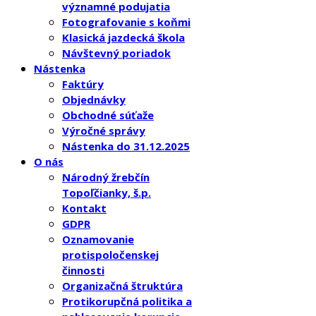
významné podujatia
Fotografovanie s koňmi
Klasická jazdecká škola
Návštevný poriadok
Nástenka
Faktúry
Objednávky
Obchodné súťaže
Výročné správy
Nástenka do 31.12.2025
O nás
Národný žrebčín
Topoľčianky, š.p.
Kontakt
GDPR
Oznamovanie
protispoločenskej
činnosti
Organizačná štruktúra
Protikorupčná politika a