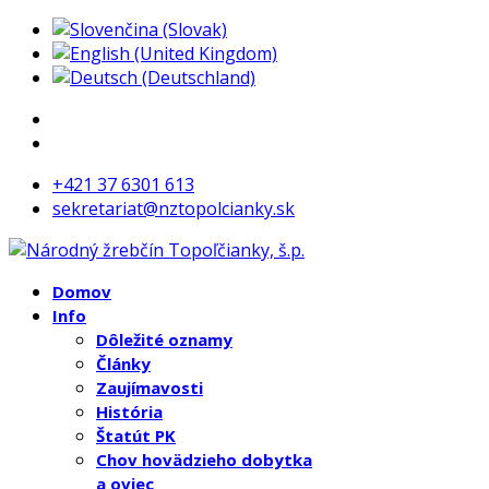
+421 37 6301 613
sekretariat@nztopolcianky.sk
Domov
Info
Dôležité oznamy
Články
Zaujímavosti
História
Štatút PK
Chov hovädzieho dobytka
a oviec