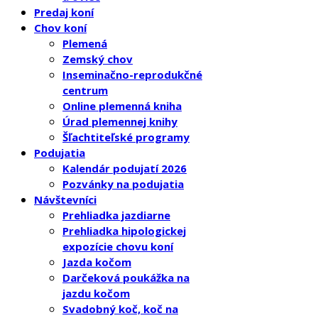
Predaj koní
Chov koní
Plemená
Zemský chov
Inseminačno-reprodukčné
centrum
Online plemenná kniha
Úrad plemennej knihy
Šľachtiteľské programy
Podujatia
Kalendár podujatí 2026
Pozvánky na podujatia
Návštevníci
Prehliadka jazdiarne
Prehliadka hipologickej
expozície chovu koní
Jazda kočom
Darčeková poukážka na
jazdu kočom
Svadobný koč, koč na