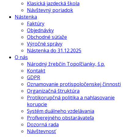
Klasická jazdecká škola
Návštevný poriadok
Nástenka
Faktúry
Objednávky
Obchodné súťaže
Výročné správy
Nástenka do 31.12.2025
O nás
Národný žrebčín Topoľčianky, š.p.
Kontakt
GDPR
Oznamovanie protispoločenskej činnosti
Organizačná štruktúra
Protikorupčná politika a nahlasovanie
korupcie
Systém duálneho vzdelávania
Profil verejného obstarávateľa
Dozorná rada
Návštevnosť