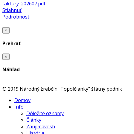
faktury_202607.pdf
Stiahnuť
Podrobnosti
×
Prehrať
×
Náhľad
© 2019 Národný žrebčín "Topoľčianky" štátny podnik
Domov
Info
Dôležité oznamy
Články
Zaujímavosti
História