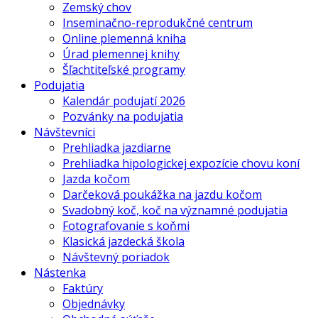
Zemský chov
Inseminačno-reprodukčné centrum
Online plemenná kniha
Úrad plemennej knihy
Šľachtiteľské programy
Podujatia
Kalendár podujatí 2026
Pozvánky na podujatia
Návštevníci
Prehliadka jazdiarne
Prehliadka hipologickej expozície chovu koní
Jazda kočom
Darčeková poukážka na jazdu kočom
Svadobný koč, koč na významné podujatia
Fotografovanie s koňmi
Klasická jazdecká škola
Návštevný poriadok
Nástenka
Faktúry
Objednávky