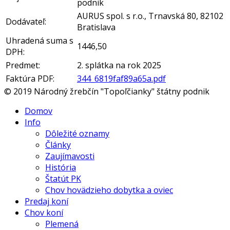
podnik
AURUS spol. s r.o., Trnavská 80, 82102
Dodávateľ:
Bratislava
Uhradená suma s
1446,50
DPH:
Predmet:
2. splátka na rok 2025
Faktúra PDF:
344_6819faf89a65a.pdf
© 2019 Národný žrebčín "Topoľčianky" štátny podnik
Domov
Info
Dôležité oznamy
Články
Zaujímavosti
História
Štatút PK
Chov hovädzieho dobytka a oviec
Predaj koní
Chov koní
Plemená