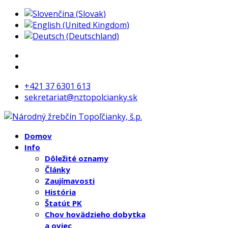
+421 37 6301 613
sekretariat@nztopolcianky.sk
Domov
Info
Dôležité oznamy
Články
Zaujímavosti
História
Štatút PK
Chov hovädzieho dobytka
a oviec