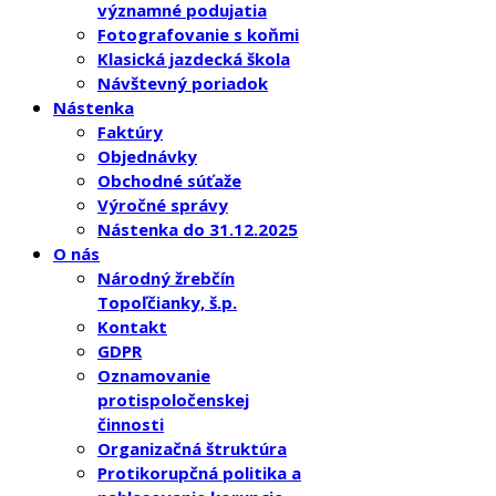
významné podujatia
Fotografovanie s koňmi
Klasická jazdecká škola
Návštevný poriadok
Nástenka
Faktúry
Objednávky
Obchodné súťaže
Výročné správy
Nástenka do 31.12.2025
O nás
Národný žrebčín
Topoľčianky, š.p.
Kontakt
GDPR
Oznamovanie
protispoločenskej
činnosti
Organizačná štruktúra
Protikorupčná politika a