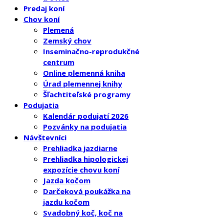
Predaj koní
Chov koní
Plemená
Zemský chov
Inseminačno-reprodukčné
centrum
Online plemenná kniha
Úrad plemennej knihy
Šľachtiteľské programy
Podujatia
Kalendár podujatí 2026
Pozvánky na podujatia
Návštevníci
Prehliadka jazdiarne
Prehliadka hipologickej
expozície chovu koní
Jazda kočom
Darčeková poukážka na
jazdu kočom
Svadobný koč, koč na