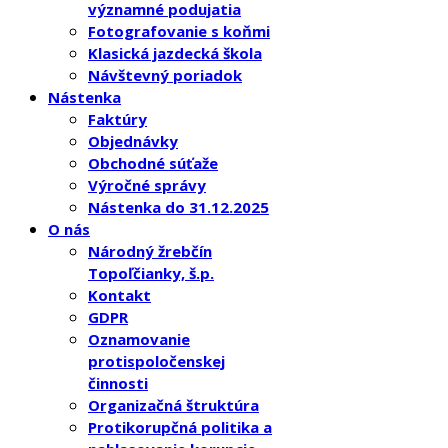
významné podujatia
Fotografovanie s koňmi
Klasická jazdecká škola
Návštevný poriadok
Nástenka
Faktúry
Objednávky
Obchodné súťaže
Výročné správy
Nástenka do 31.12.2025
O nás
Národný žrebčín
Topoľčianky, š.p.
Kontakt
GDPR
Oznamovanie
protispoločenskej
činnosti
Organizačná štruktúra
Protikorupčná politika a