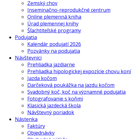
Zemský chov
Inseminačno-reprodukčné centrum
Online plemenná kniha
Úrad plemennej knihy
Šľachtiteľské programy
Podujatia
Kalendár podujatí 2026
Pozvánky na podujatia
Návštevníci
Prehliadka jazdiarne
Prehliadka hipologickej expozície chovu koní
Jazda kočom
Darčeková poukážka na jazdu kočom
Svadobný koč, koč na významné podujatia
Fotografovanie s koňmi
Klasická jazdecká škola
Návštevný poriadok
Nástenka
Faktúry
Objednávky