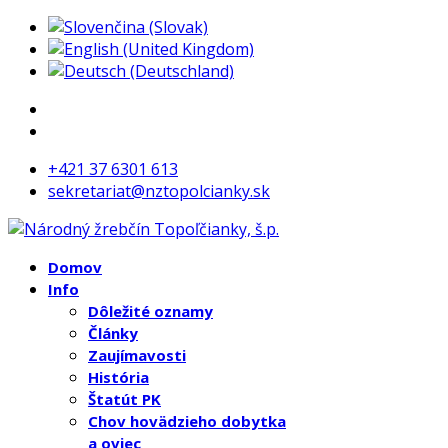
+421 37 6301 613
sekretariat@nztopolcianky.sk
Domov
Info
Dôležité oznamy
Články
Zaujímavosti
História
Štatút PK
Chov hovädzieho dobytka
a oviec