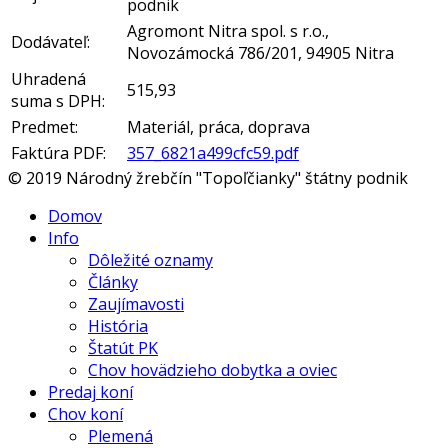
podnik
Agromont Nitra spol. s r.o.,
Dodávateľ:
Novozámocká 786/201, 94905 Nitra
Uhradená
515,93
suma s DPH:
Predmet:
Materiál, práca, doprava
Faktúra PDF:
357_6821a499cfc59.pdf
© 2019 Národný žrebčín "Topoľčianky" štátny podnik
Domov
Info
Dôležité oznamy
Články
Zaujímavosti
História
Štatút PK
Chov hovädzieho dobytka a oviec
Predaj koní
Chov koní
Plemená