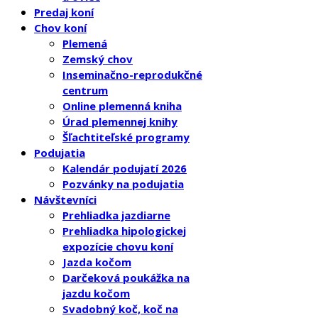
Predaj koní
Chov koní
Plemená
Zemský chov
Inseminačno-reprodukčné
centrum
Online plemenná kniha
Úrad plemennej knihy
Šľachtiteľské programy
Podujatia
Kalendár podujatí 2026
Pozvánky na podujatia
Návštevníci
Prehliadka jazdiarne
Prehliadka hipologickej
expozície chovu koní
Jazda kočom
Darčeková poukážka na
jazdu kočom
Svadobný koč, koč na