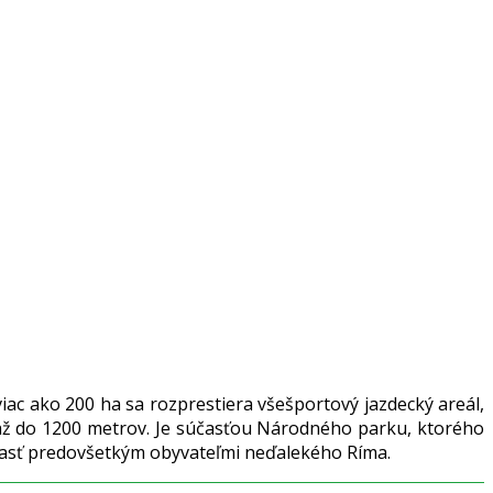
viac ako 200 ha sa rozprestiera všešportový jazdecký areál,
 až do 1200 metrov. Je súčasťou Národného parku, ktorého
oblasť predovšetkým obyvateľmi neďalekého Ríma.