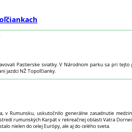
poľčiankach
h
vali Pastierske sviatky. V Národnom parku sa pri tejto príl
ani jazdci NŽ Topoľčianky.
, v Rumunsku, uskutočnilo generálne zasadnutie medzinár
stredí rumunských Karpát v rekreačnej oblasti Vatra Dornei
alo nielen do celej Európy, ale aj do celého sveta.