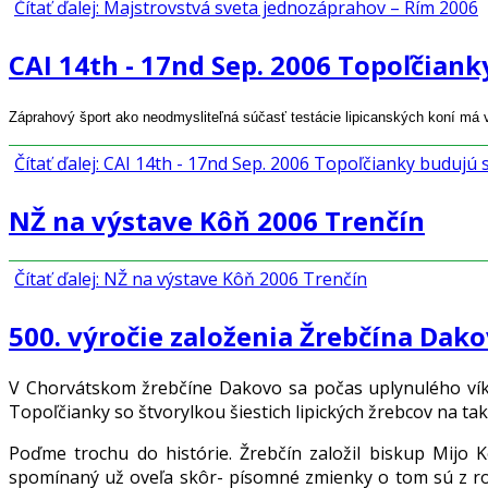
Čítať ďalej: Majstrovstvá sveta jednozáprahov – Rím 2006
CAI 14th - 17nd Sep. 2006 Topoľčiank
Záprahový šport ako neodmysliteľná súčasť testácie lipicanských koní má 
Čítať ďalej: CAI 14th - 17nd Sep. 2006 Topoľčianky budujú s
NŽ na výstave Kôň 2006 Trenčín
Čítať ďalej: NŽ na výstave Kôň 2006 Trenčín
500. výročie založenia Žrebčína Dako
V Chorvátskom žrebčíne Dakovo sa počas uplynulého víken
Topoľčianky so štvorylkou šiestich lipických žrebcov na
Poďme trochu do histórie. Žrebčín založil biskup Mijo
spomínaný už oveľa skôr- písomné zmienky o tom sú z rok