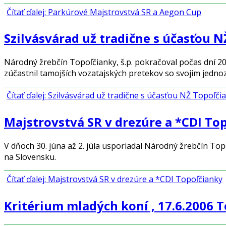
Čítať ďalej: Parkúrové Majstrovstvá SR a Aegon Cup
Szilvásvárad už tradične s účasťou 
Národný žrebčín Topoľčianky, š.p. pokračoval počas dní 20
zúčastnil tamojších vozatajských pretekov so svojim jedn
Čítať ďalej: Szilvásvárad už tradične s účasťou NŽ Topoľči
Majstrovstvá SR v drezúre a *CDI To
V dňoch 30. júna až 2. júla usporiadal Národný žrebčín T
na Slovensku.
Čítať ďalej: Majstrovstvá SR v drezúre a *CDI Topoľčianky
Kritérium mladých koní , 17.6.2006 