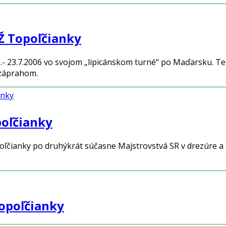
NŽ Topoľčianky
.- 23.7.2006 vo svojom „lipicánskom turné“ po Maďarsku. Te
ozáprahom.
anky
poľčianky
opoľčianky po druhýkrát súčasne Majstrovstvá SR v drezúre
Topoľčianky