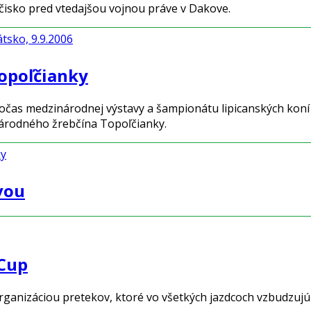
očisko pred vtedajšou vojnou práve v Dakove.
átsko, 9.9.2006
opoľčianky
očas medzinárodnej výstavy a
š
ampionátu lipicanských koní
Národného
ž
rebčína Topo
ľ
čianky.
ky
vou
 Cup
rganizáciou pretekov, ktoré vo všetkých jazdcoch vzbudzujú