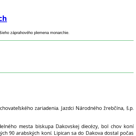
ch
ejšieho záprahového plemena monarchie.
hovateľského zariadenia. Jazdci Národného žrebčína, š.p.
delného mesta biskupa Dakovskej diecézy, bol chov koní
ch 90 arabských koní. Lipican sa do Dakova dostal počas