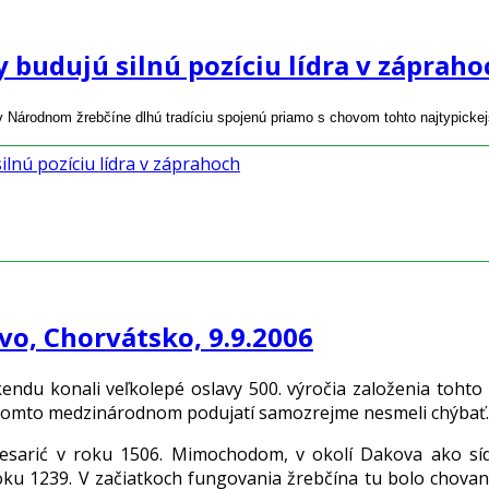
y budujú silnú pozíciu lídra v zápraho
v Národnom žrebčíne dlhú tradíciu spojenú priamo s chovom tohto najtypick
ilnú pozíciu lídra v záprahoch
vo, Chorvátsko, 9.9.2006
du konali veľkolepé oslavy 500. výročia založenia tohto c
 takomto medzinárodnom podujatí samozrejme nesmeli chýbať.
 Kesarić v roku 1506. Mimochodom, v okolí Dakova ako sí
u 1239. V začiatkoch fungovania žrebčína tu bolo chovaný