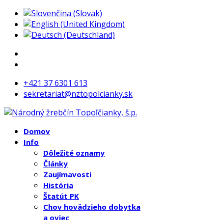
+421 37 6301 613
sekretariat@nztopolcianky.sk
Domov
Info
Dôležité oznamy
Články
Zaujímavosti
História
Štatút PK
Chov hovädzieho dobytka
a oviec