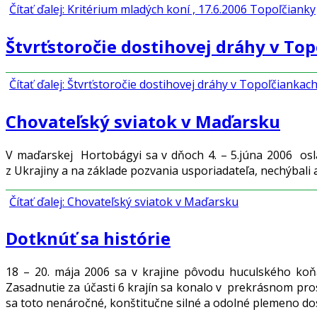
Čítať ďalej: Kritérium mladých koní , 17.6.2006 Topoľčianky
Štvrťstoročie dostihovej dráhy v To
Čítať ďalej: Štvrťstoročie dostihovej dráhy v Topoľčiankac
Chovateľský sviatok v Maďarsku
V maďarskej Hortobágyi sa v dňoch 4. – 5.júna 2006 oslavo
z Ukrajiny a na základe pozvania usporiadateľa, nechýbali 
Čítať ďalej: Chovateľský sviatok v Maďarsku
Dotknúť sa histórie
18 – 20. mája 2006 sa v krajine pôvodu huculského koňa
Zasadnutie za účasti 6 krajín sa konalo v prekrásnom pro
sa toto nenáročné, konštitučne silné a odolné plemeno dost