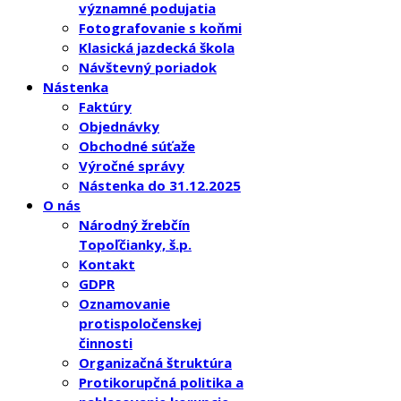
významné podujatia
Fotografovanie s koňmi
Klasická jazdecká škola
Návštevný poriadok
Nástenka
Faktúry
Objednávky
Obchodné súťaže
Výročné správy
Nástenka do 31.12.2025
O nás
Národný žrebčín
Topoľčianky, š.p.
Kontakt
GDPR
Oznamovanie
protispoločenskej
činnosti
Organizačná štruktúra
Protikorupčná politika a