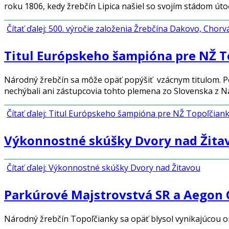
roku 1806, kedy žrebčín Lipica našiel so svojím stádom út
Čítať ďalej: 500. výročie založenia Žrebčína Dakovo, Chorv
Titul Európskeho šampióna pre NŽ T
Národný
ž
rebčín sa mô
ž
e opä
ť
popý
š
i
ť
vzácnym titulom. P
nechýbali ani zástupcovia tohto plemena zo Slovenska z 
Čítať ďalej: Titul Európskeho šampióna pre NŽ Topoľčian
Výkonnostné skúšky Dvory nad Žita
Čítať ďalej: Výkonnostné skúšky Dvory nad Žitavou
Parkúrové Majstrovstvá SR a Aegon
Národný žrebčín Topoľčianky sa opäť blysol vynikajúcou o