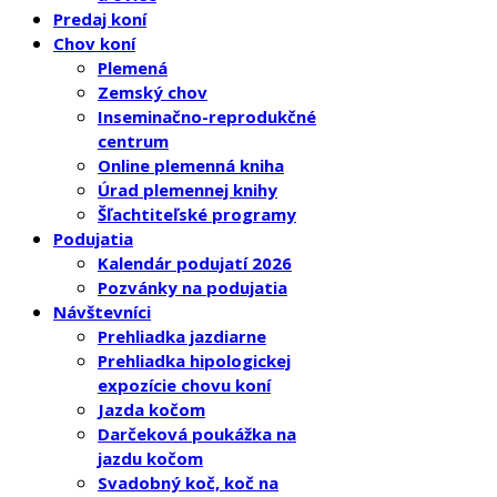
Predaj koní
Chov koní
Plemená
Zemský chov
Inseminačno-reprodukčné
centrum
Online plemenná kniha
Úrad plemennej knihy
Šľachtiteľské programy
Podujatia
Kalendár podujatí 2026
Pozvánky na podujatia
Návštevníci
Prehliadka jazdiarne
Prehliadka hipologickej
expozície chovu koní
Jazda kočom
Darčeková poukážka na
jazdu kočom
Svadobný koč, koč na