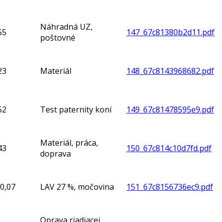
Náhradná UZ,
55
147_67c81380b2d11.pdf
poštovné
23
Materiál
148_67c8143968682.pdf
52
Test paternity koní
149_67c81478595e9.pdf
Materiál, práca,
43
150_67c814c10d7fd.pdf
doprava
0,07
LAV 27 %, močovina
151_67c8156736ec9.pdf
Oprava riadiacej