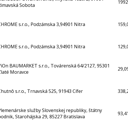
1992
Rimavská Sobota
CHROME s.r.o., Podzámska 3,94901 Nitra
159,
CHROME s.r.o., Podzámska 3,94901 Nitra
129,
ViOn BAUMARKET s.r.o., Továrenská 64/2127, 95301
29,0
Zlaté Moravce
Chutnô s.r.o., Trnavská 525, 91943 Cífer
338,
Plemenárske služby Slovenskej republiky, štátny
93,4
podnik, Starohájska 29, 85227 Bratislava