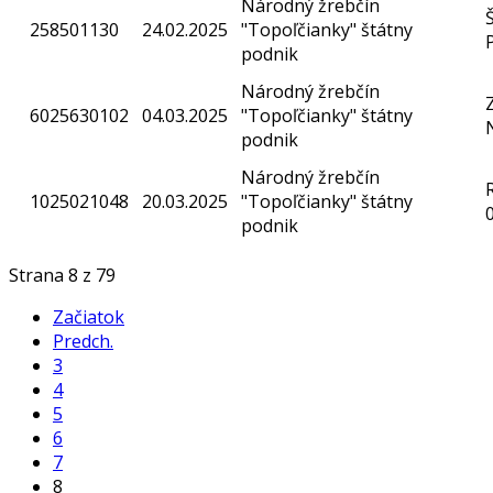
Národný žrebčín
258501130
24.02.2025
"Topoľčianky" štátny
podnik
Národný žrebčín
6025630102
04.03.2025
"Topoľčianky" štátny
podnik
Národný žrebčín
1025021048
20.03.2025
"Topoľčianky" štátny
podnik
Strana 8 z 79
Začiatok
Predch.
3
4
5
6
7
8