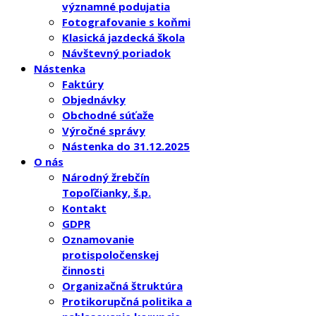
významné podujatia
Fotografovanie s koňmi
Klasická jazdecká škola
Návštevný poriadok
Nástenka
Faktúry
Objednávky
Obchodné súťaže
Výročné správy
Nástenka do 31.12.2025
O nás
Národný žrebčín
Topoľčianky, š.p.
Kontakt
GDPR
Oznamovanie
protispoločenskej
činnosti
Organizačná štruktúra
Protikorupčná politika a