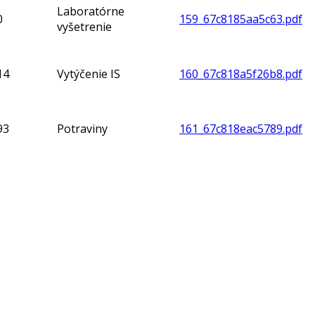
Laboratórne
0
159_67c8185aa5c63.pdf
vyšetrenie
14
Vytýčenie IS
160_67c818a5f26b8.pdf
93
Potraviny
161_67c818eac5789.pdf