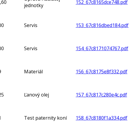
,60
152_67c8165dce748.pdf
jednotky
00
Servis
153_67c816dbed184.pdf
00
Servis
154_67c8171074767.pdf
9
Materiál
156_67c8175e8f332.pdf
25
Ľanový olej
157_67c817c280e4c.pdf
1
Test paternity koní
158_67c8180f1a334.pdf