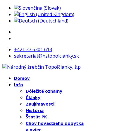
+421 37 6301 613
sekretariat@nztopolcianky.sk
Domov
Info
Dôležité oznamy
Články
Zaujímavosti
História
Štatút PK
Chov hovädzieho dobytka
a oviec