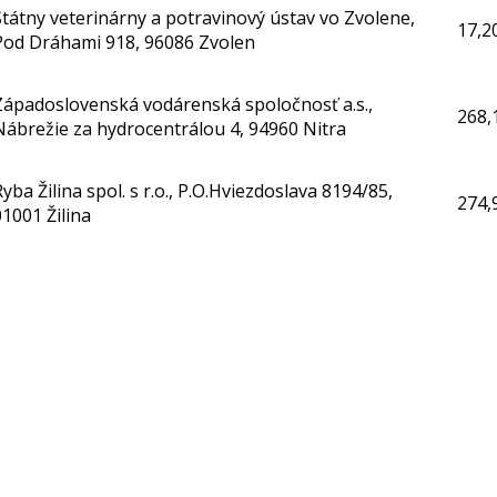
Štátny veterinárny a potravinový ústav vo Zvolene,
17,2
Pod Dráhami 918, 96086 Zvolen
Západoslovenská vodárenská spoločnosť a.s.,
268,
Nábrežie za hydrocentrálou 4, 94960 Nitra
Ryba Žilina spol. s r.o., P.O.Hviezdoslava 8194/85,
274,
01001 Žilina