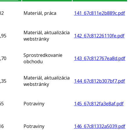
02
Materiál, práca
141_67c811e2b889c.pdf
Materiál, aktualizácia
,95
142_67c81226110fe.pdf
webstránky
Sprostredkovanie
,70
143_67c812767ea8d.pdf
obchodu
Materiál, aktualizácia
,35
144_67c812b307bf7.pdf
webstránky
65
Potraviny
145_67c812fa3e8af.pdf
16
Potraviny
146_67c81332a5039.pdf