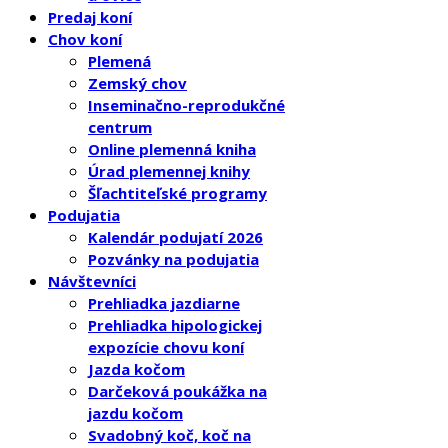
Predaj koní
Chov koní
Plemená
Zemský chov
Inseminačno-reprodukčné
centrum
Online plemenná kniha
Úrad plemennej knihy
Šľachtiteľské programy
Podujatia
Kalendár podujatí 2026
Pozvánky na podujatia
Návštevníci
Prehliadka jazdiarne
Prehliadka hipologickej
expozície chovu koní
Jazda kočom
Darčeková poukážka na
jazdu kočom
Svadobný koč, koč na