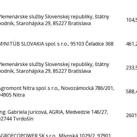
Plemenárske služby Slovenskej republiky, štátny
104,
podnik, Starohájska 29, 85227 Bratislava
MINITÜB SLOVAKIA spol. s r.o., 95103 Čeľadice 368
461,
Plemenárske služby Slovenskej republiky, štátny
233,
podnik, Starohájska 29, 85227 Bratislava
Agromont Nitra spol. s r.o., Novozámocká 786/201,
588,
94905 Nitra
Ing. Gabriela Juricová, AGRIA, Medvedzie 146/27,
2601
02744 Tvrdošín
AGROECOPOWER SK s.r.o., Mlynská 1029/2, 97901