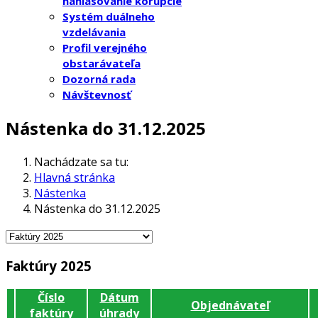
nahlasovanie korupcie
Systém duálneho
vzdelávania
Profil verejného
obstarávateľa
Dozorná rada
Návštevnosť
Nástenka do 31.12.2025
Nachádzate sa tu:
Hlavná stránka
Nástenka
Nástenka do 31.12.2025
Faktúry 2025
Číslo
Dátum
Objednávateľ
faktúry
úhrady