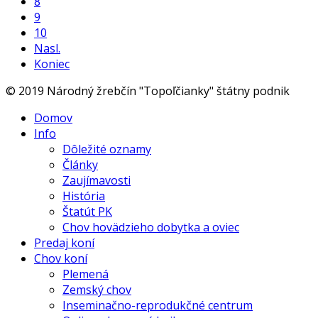
8
9
10
Nasl.
Koniec
© 2019 Národný žrebčín "Topoľčianky" štátny podnik
Domov
Info
Dôležité oznamy
Články
Zaujímavosti
História
Štatút PK
Chov hovädzieho dobytka a oviec
Predaj koní
Chov koní
Plemená
Zemský chov
Inseminačno-reprodukčné centrum