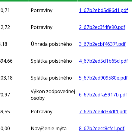
20,71
Potraviny
1_67b2ebd5d86d1.pdf
52,72
Potraviny
2_67b2ec3f4fe90.pdf
,18
Úhrada poistného
3_67b2ecbf4637f.pdf
494,66
Splátka poistného
4_67b2ed5d1b65d.pdf
203,18
Splátka poistného
5_67b2ed909580e.pdf
Výkon zodpovednej
70,97
6_67b2edfa5917b.pdf
osoby
49,55
Potraviny
7_67b2ee4d34df1.pdf
00,00
Navýšenie mýta
8_67b2eecc8cfc1.pdf