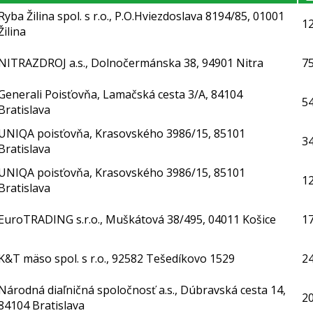
Ryba Žilina spol. s r.o., P.O.Hviezdoslava 8194/85, 01001
1
Žilina
NITRAZDROJ a.s., Dolnočermánska 38, 94901 Nitra
7
Generali Poisťovňa, Lamačská cesta 3/A, 84104
54
Bratislava
UNIQA poisťovňa, Krasovského 3986/15, 85101
3
Bratislava
UNIQA poisťovňa, Krasovského 3986/15, 85101
1
Bratislava
EuroTRADING s.r.o., Muškátová 38/495, 04011 Košice
1
K&T mäso spol. s r.o., 92582 Tešedíkovo 1529
2
Národná diaľničná spoločnosť a.s., Dúbravská cesta 14,
2
84104 Bratislava