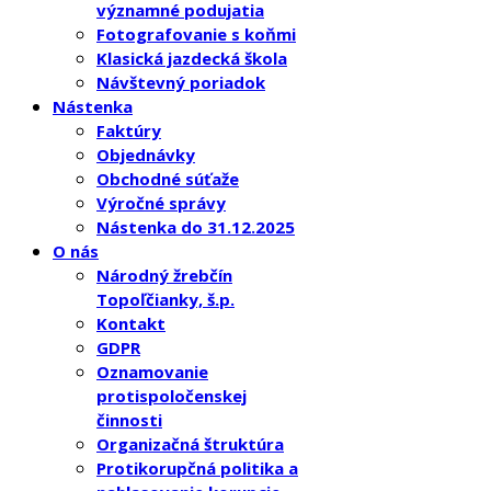
významné podujatia
Fotografovanie s koňmi
Klasická jazdecká škola
Návštevný poriadok
Nástenka
Faktúry
Objednávky
Obchodné súťaže
Výročné správy
Nástenka do 31.12.2025
O nás
Národný žrebčín
Topoľčianky, š.p.
Kontakt
GDPR
Oznamovanie
protispoločenskej
činnosti
Organizačná štruktúra
Protikorupčná politika a