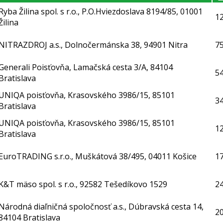
Ryba Žilina spol. s r.o., P.O.Hviezdoslava 8194/85, 01001
1
Žilina
NITRAZDROJ a.s., Dolnočermánska 38, 94901 Nitra
7
Generali Poisťovňa, Lamačská cesta 3/A, 84104
54
Bratislava
UNIQA poisťovňa, Krasovského 3986/15, 85101
3
Bratislava
UNIQA poisťovňa, Krasovského 3986/15, 85101
1
Bratislava
EuroTRADING s.r.o., Muškátová 38/495, 04011 Košice
1
K&T mäso spol. s r.o., 92582 Tešedíkovo 1529
2
Národná diaľničná spoločnosť a.s., Dúbravská cesta 14,
2
84104 Bratislava