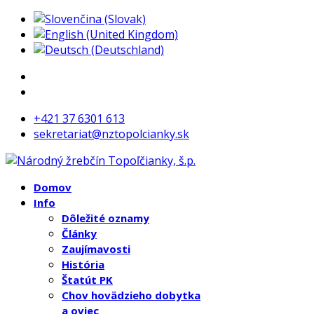
+421 37 6301 613
sekretariat@nztopolcianky.sk
Domov
Info
Dôležité oznamy
Články
Zaujímavosti
História
Štatút PK
Chov hovädzieho dobytka
a oviec