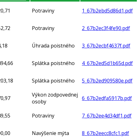
20,71
Potraviny
1_67b2ebd5d86d1.pdf
52,72
Potraviny
2_67b2ec3f4fe90.pdf
,18
Úhrada poistného
3_67b2ecbf4637f.pdf
494,66
Splátka poistného
4_67b2ed5d1b65d.pdf
203,18
Splátka poistného
5_67b2ed909580e.pdf
Výkon zodpovednej
70,97
6_67b2edfa5917b.pdf
osoby
49,55
Potraviny
7_67b2ee4d34df1.pdf
00,00
Navýšenie mýta
8_67b2eecc8cfc1.pdf