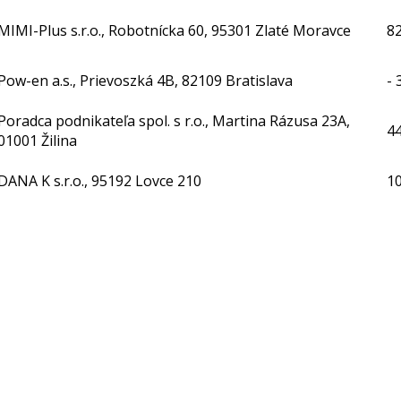
MIMI-Plus s.r.o., Robotnícka 60, 95301 Zlaté Moravce
82
Pow-en a.s., Prievoszká 4B, 82109 Bratislava
- 
Poradca podnikateľa spol. s r.o., Martina Rázusa 23A,
4
01001 Žilina
DANA K s.r.o., 95192 Lovce 210
1