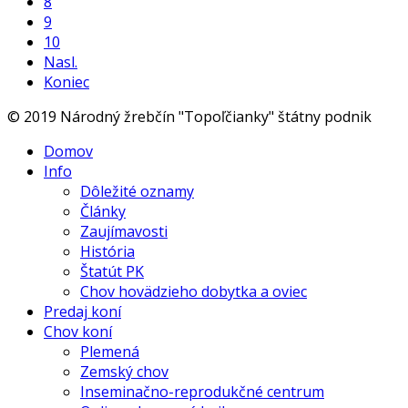
8
9
10
Nasl.
Koniec
© 2019 Národný žrebčín "Topoľčianky" štátny podnik
Domov
Info
Dôležité oznamy
Články
Zaujímavosti
História
Štatút PK
Chov hovädzieho dobytka a oviec
Predaj koní
Chov koní
Plemená
Zemský chov
Inseminačno-reprodukčné centrum