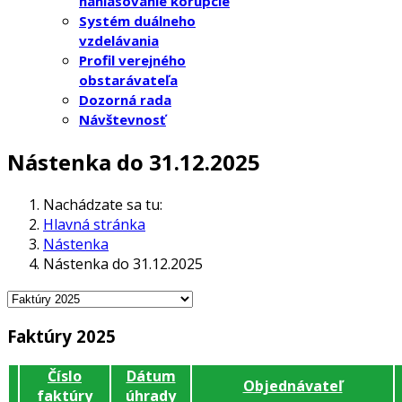
nahlasovanie korupcie
Systém duálneho
vzdelávania
Profil verejného
obstarávateľa
Dozorná rada
Návštevnosť
Nástenka do 31.12.2025
Nachádzate sa tu:
Hlavná stránka
Nástenka
Nástenka do 31.12.2025
Faktúry 2025
Číslo
Dátum
Objednávateľ
faktúry
úhrady