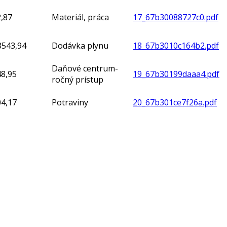
,87
Materiál, práca
17_67b30088727c0.pdf
3543,94
Dodávka plynu
18_67b3010c164b2.pdf
Daňové centrum-
48,95
19_67b30199daaa4.pdf
ročný prístup
04,17
Potraviny
20_67b301ce7f26a.pdf