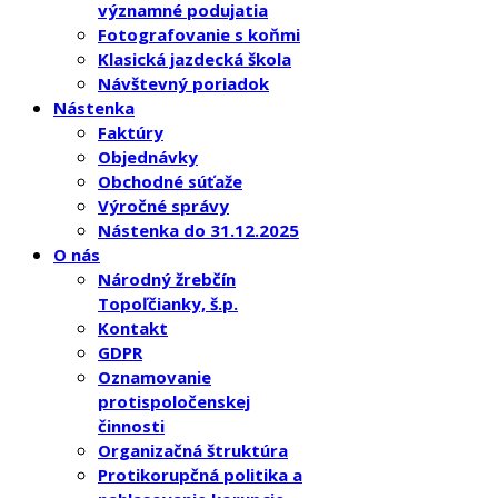
významné podujatia
Fotografovanie s koňmi
Klasická jazdecká škola
Návštevný poriadok
Nástenka
Faktúry
Objednávky
Obchodné súťaže
Výročné správy
Nástenka do 31.12.2025
O nás
Národný žrebčín
Topoľčianky, š.p.
Kontakt
GDPR
Oznamovanie
protispoločenskej
činnosti
Organizačná štruktúra
Protikorupčná politika a