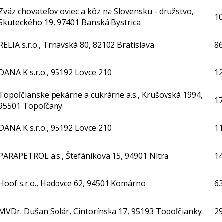
Zväz chovateľov oviec a kôz na Slovensku - družstvo,
1
Skuteckého 19, 97401 Banská Bystrica
RELIA s.r.o., Trnavská 80, 82102 Bratislava
86
DANA K s.r.o., 95192 Lovce 210
1
Topoľčianske pekárne a cukrárne a.s., Krušovská 1994,
17
95501 Topoľčany
DANA K s.r.o., 95192 Lovce 210
1
PARAPETROL a.s., Štefánikova 15, 94901 Nitra
1
Hoof s.r.o., Hadovce 62, 94501 Komárno
6
MVDr. Dušan Solár, Cintorínska 17, 95193 Topoľčianky
2