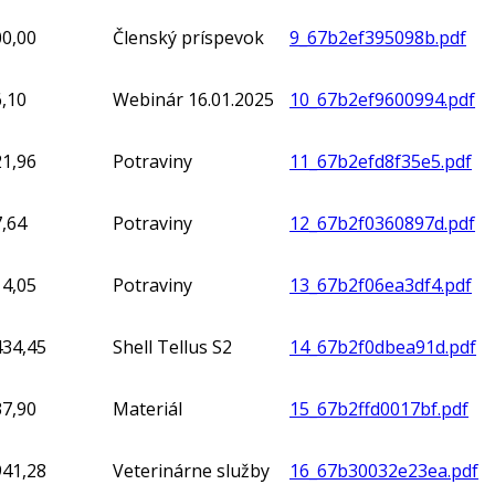
00,00
Členský príspevok
9_67b2ef395098b.pdf
,10
Webinár 16.01.2025
10_67b2ef9600994.pdf
21,96
Potraviny
11_67b2efd8f35e5.pdf
,64
Potraviny
12_67b2f0360897d.pdf
14,05
Potraviny
13_67b2f06ea3df4.pdf
434,45
Shell Tellus S2
14_67b2f0dbea91d.pdf
37,90
Materiál
15_67b2ffd0017bf.pdf
941,28
Veterinárne služby
16_67b30032e23ea.pdf