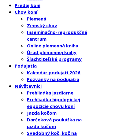
Predaj koní
Chov koní
Plemená
Zemský chov
Inseminačno-reprodukčné
centrum
Online plemenná kniha
Úrad plemennej knihy
Šľachtiteľské programy
Podujatia
Kalendár podujatí 2026
Pozvánky na podujatia
Návštevníci
Prehliadka jazdiarne
Prehliadka hipologickej
expozície chovu koní
Jazda kočom
Darčeková poukážka na
jazdu kočom
Svadobný koč, koč na